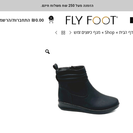
הזמנה מעל 250 שח משלוח חינם.
0
0.00
₪
התחברות/הרשמ
דף הבית
»
Shop
»
מגף כיווצים זמש