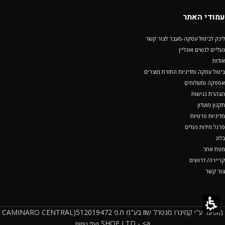
עמודי האתר
לינק לביטול עסקה-מעבר לצור קשר
נעליים לנשים אונליין
אודות
ביטול עסקה ומדיניות החזרת מוצרים
אספקה ומשלוחים
הצהרת נגישות
תקנון מועדון
מדיניות פרטיות
סרגל מידות נעלים
בלוג
מפת אתר
קריירה/ דרושים
צור קשר
מופעל ע"י קמינרו סנטרל שוז בע"מ ח.פ 512019472(CAMINARO CENTRAL
SHOE LTD - <a
נעלי נוחות