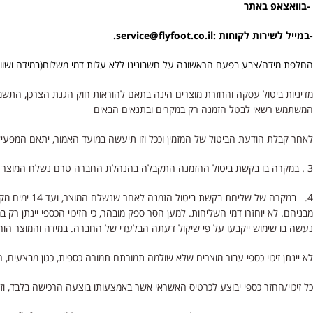
-בוואצאפ באתר
-במייל לשירות לקוחות :service@flyfoot.co.il.
החלפת מידה/צבע בפעם הראשונה על חשבונינו ללא עלות דמי משלוח(במידה ושווי הפריט 
מדיניות
ביטול עסקה והחזרת מוצרים הינה בתאם להוראות חוק הגנת הצרכן, התשמ"א – 1981 (להלן: "
המשתמש רשאי לבטל הזמנה רק במקרים ובתנאים הבאים
לאחר קבלת הודעת הביטול של המזמין וככל וזו תיעשה במועד האמור, יתאם המפע
3 . במקרה בו בקשת ביטול ההזמנה התקבלה בהנהלת החברה טרם נשלח המוצר על ידי החברה – תבוטל העסקה ויושב מלוא סכום העסקה ללקוח.
מבניהם. לא יוחזרו דמי השליחות. למען הסר ספק מובהר, כי הזיכוי הכספי יינתן רק
נעשה בו שימוש ייקבעו על פי שיקול דעתה הבלעדי של החברה. במידה והמוצר הוחזר 
לא יינתן זיכוי כספי עבור מוצרים שלא שולמה תמורתם תמורה כספית, כגון מבצעים, הג
כל זיכוי/החזר כספי יבוצע לכרטיס האשראי אשר באמצעותו בוצעה הרכישה בלבד, וז