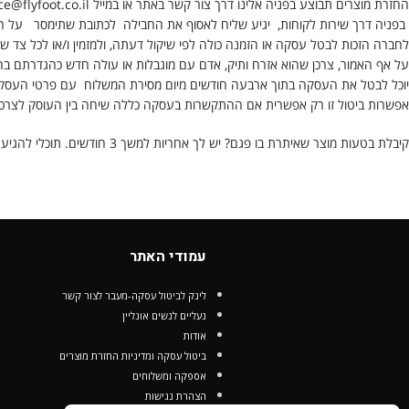
החזרת מוצרים תבוצע בפניה אלינו דרך צור קשר באתר או במייל service@flyfoot.co.il או דרך כל אחת מחנויות הרשת(מלבד סניפי אילת) בצירוף החשבונית שהתקבלה במייל בעת ביצוע העסקה ובתנאי שהנעל חדשה ובקופסתה המקורית.
בפניה דרך שירות לקוחות, יגיע שליח לאסוף את החבילה לכתובת שתימסר על חשבונו של הלקוח בעלות של 25 ש"ח.יש 
לחברה הזכות לבטל עסקה או הזמנה כולה לפי שיקול דעתה, ולמזמין ו/או לכל צד של
על אף האמור, צרכן שהוא אזרח ותיק, אדם עם מוגבלות או עולה חדש כהגדרתם 
יוכל לבטל את העסקה בתוך ארבעה חודשים מיום מסירת המשלוח עם פרטי העסק
אפשרות ביטול זו רק אפשרית אם ההתקשרות בעסקה כללה שיחה בין העוסק לצרכן
קיבלת בטעות מוצר שאיתרת בו פגם? יש לך אחריות למשך 3 חודשים. תוכלי להגיע לכל אחת מהחנויות שלנו עם הנעל צוות החנות יבדוק את הנעל, ימלא טופס בדיקה ולאחר אישור, במידה ומדובר בפגם ייצור הנעל תוחלף או יוחזר הכסף
עמודי האתר
לינק לביטול עסקה-מעבר לצור קשר
נעליים לנשים אונליין
אודות
ביטול עסקה ומדיניות החזרת מוצרים
אספקה ומשלוחים
הצהרת נגישות