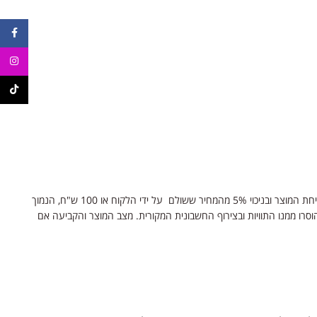
ebook
agram
ikTok
4. במקרה של שליחת בקשת ביטול הזמנה לאחר שנשלח המוצר, ועד 14 ימים מקבלת המוצר אצל הלקוח, תבוטל העסקה ויינתן זיכוי כספי, תוך הפחתת עלויות שליחת המוצר ובניכוי 5% מהמחיר ששולם על ידי הלקוח או 100 ש"ח, הנמוך
הוסרו ממנו התוויות ובצירוף החשבונית המקורית. מצב המוצר והקביעה אם