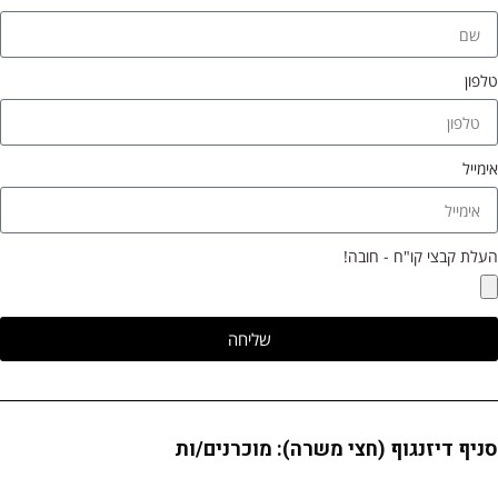
טלפון
לפון
אימייל
ימייל
העלת קבצי קו"ח - חובה!
עלת
בצי
ו"ח
שליחה
ובה!
סניף דיזנגוף (חצי משרה): מוכרנים/ות