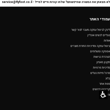
לא מצאתן את המשרה שחיפשתם? שלחו קורות חיים למייל -
service@flyfoot.co.il
עמודי האתר
לינק לביטול עסקה-מעבר לצור קשר
נעליים לנשים אונליין
אודות
ביטול עסקה ומדיניות החזרת מוצרים
אספקה ומשלוחים
הצהרת נגישות
תקנון מועדון
מדיניות פרטיות
סרגל מידות נעלים
בלוג
מפת אתר
קריירה/ דרושים
צור קשר