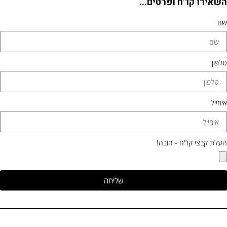
השאירו קו"ח ופרטים...
שם
טלפון
אימייל
העלת קבצי קו"ח - חובה!
שליחה