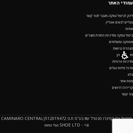
עמודי האתר
לינק לביטול עסקה-מעבר לצור קשר
נעליים לנשים אונליין
אודות
ביטול עסקה ומדיניות החזרת מוצרים
אספקה ומשלוחים
הצהרת נגישות
תקנון מועדון
מדיניות פרטיות
סרגל מידות נעלים
בלוג
מפת אתר
קריירה/ דרושים
צור קשר
מופעל ע"י קמינרו סנטרל שוז בע"מ ח.פ 512019472(CAMINARO CENTRAL
SHOE LTD - <a
נעלי נוחות