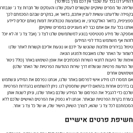
להודיע לנו בכל עת שכבר אין לכם צורך בניוזלטר)
שליחה של מסרים שיווקיים שקשורים לעסק שלנו והעסקים של חברות צד ג' שנבחרו
בקפידה שלדעתנו עשויות לעניין אתכם, בדואר או, במקרים שבהם הסכמתם לכך
ספציפית, בדואר האלקטרוני, או באמצעות טכנולוגיות דומות (אתם יכולים ליידע
אותנו בכל עת אם אתם כבר לא מעוניינים במסרים שיווקיים)
אספקה של מידע סטטיסטי בנוגע למשתמשים שלנו לצד ג' (אבל צד ג' זה לא יוכל
לזהות אף משתמש בודד לפי המידע)
טיפול בבירורים ותלונות שהוגשו על ידכם או נוגעות אליכם וקשורות לאתר שלנו
לשמור על האתר שלנו מאובטח ולמנוע הונאה
אימות של היענות לתנאי השירות המכתיבים את אופן השימוש באתר (כולל ניטור
של הודעות פרטיות שנשלחו דרך שירות ההודעות הפרטיות של האתר שלנו)
ושימושים אחרים
אם תמסרו לנו מידע אישי לפרסום באתר שלנו, אנחנו נפרסם את המידע ונשתמש
בו בדרכים אחרות בהתאם לרישיון שתספקו לנו. ניתן להשתמש בהגדרות הפרטיות
שלכם כדי להגביל את הפרסום של המידע שלכם באתר שלנו, וניתן לשנות אותן
בעזרת בקרות הפרטיות שבאתר. אנחנו לא נספק את הפרטים האישיים שלכם ללא
הסכמתכם לכל צד ג' שהוא, לצורך השיווק הישיר שלו, או של כל צד ג' אחר.
חשיפת פרטים אישיים