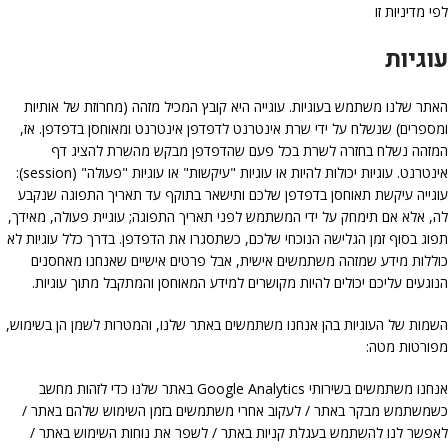
לפי מדיניות זו
עוגיות
האתר שלנו משתמש בעוגיות. עוגייה היא קובץ המכיל מזהה (מחרוזת של אותיות
ומספרים) שנשלח על ידי שרת אינטרנט לדפדפן אינטרנט ומאוחסן בדפדפן. אז,
המזהה נשלח בחזרה לשרת בכל פעם שהדפדפן מבקש מהשרת להציג דף
אינטרנט. עוגיות יכולות להיות או עוגיות "עיקשות" או עוגיות "פעולה" (session):
עוגייה עיקשת תאוחסן בדפדפן שלכם ותישאר בתוקף עד תאריך התפוגה שנקבע
לה, אלא אם תימחק על ידי המשתמש לפני תאריך התפוגה; עוגיית פעולה, מאידך,
תפוג בסוף זמן הגלישה הנוכחי שלכם, כשתסגרו את הדפדפן. בדרך כלל עוגיות לא
כוללות מידע שמזהה משתמשים אישית, אבל פרטים אישיים שאנחנו מאחסנים
הנוגעים עליכם יכולים להיות מקושרים למידע המאוחסן והמתקבל מתוך עוגיות.
השמות של העוגיות בהן אנחנו משתמשים באתר שלנו, והמטרות לשמן הן בשימוש,
מפורטות מטה:
אנחנו משתמשים בשירותי Google Analytics באתר שלנו כדי לזהות מחשב
כשמשתמש מבקר באתר / לעקוב אחרי משתמשים בזמן השימוש שלהם באתר /
לאפשר לנו להשתמש בעגלת קניות באתר / לשפר את נוחות השימוש באתר /