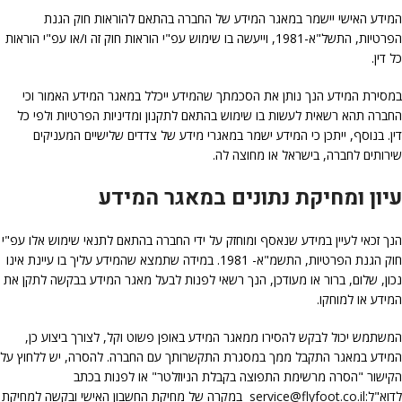
המידע האישי יישמר במאגר המידע של החברה בהתאם להוראות חוק הגנת
הפרטיות, התשל"א-1981, וייעשה בו שימוש עפ"י הוראות חוק זה ו/או עפ"י הוראות
כל דין.
במסירת המידע הנך נותן את הסכמתך שהמידע ייכלל במאגר המידע האמור וכי
החברה תהא רשאית לעשות בו שימוש בהתאם לתקנון ומדיניות הפרטיות ולפי כל
דין. בנוסף, ייתכן כי המידע ישמר במאגרי מידע של צדדים שלישיים המעניקים
שירותים לחברה, בישראל או מחוצה לה.
עיון ומחיקת נתונים במאגר המידע
הנך זכאי לעיין במידע שנאסף ומוחזק על ידי החברה בהתאם לתנאי שימוש אלו עפ"י
חוק הגנת הפרטיות, התשמ"א- 1981. במידה שתמצא שהמידע עליך בו עיינת אינו
נכון, שלום, ברור או מעודכן, הנך רשאי לפנות לבעל מאגר המידע בבקשה לתקן את
המידע או למוחקו.
המשתמש יכול לבקש להסירו ממאגר המידע באופן פשוט וקל, לצורך ביצוע כן,
המידע במאגר התקבל ממך במסגרת התקשרותך עם החברה. להסרה, יש ללחוץ על
הקישור "הסרה מרשימת התפוצה בקבלת הניוזלטר" או לפנות בכתב
לדוא"ל:
service@flyfoot.co.il
במקרה של מחיקת החשבון האישי ובקשה למחיקת