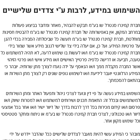
השימוש במידע, לרבות ע"י צדדים שלישיים
חברת קמינרו סנטרל שו בע"מ תבקש להבהיר, מאחר ומדובר בביצוע פעולות
במרחב המקוון, אין באפשרותה של חברת קמינרו סנטרל שו בע"מ להבטיח חסינות
מוחלטת, חברת קמינרו סנטרל שו בע"מ תעשה כל שביכולתה הסבירה בכדי להגן
על פרטיות המידע. ועל כן, אם יעלה בידי צד שלישי לגנוב מידע אשר שמור בידי
חברת קמינרו סנטרל שו בע"מ ו/או לעשות בו שימוש לרעה, לא תהיה למשתמש כל
טענה, תביעה או דרישה כלפיה פרטייך האישיים ו/או מידע אישי ו/או פרטי הזיהוי
אשר החברה מקבלת ממך ו/או הנאסף על ידה נועדו לצורך מתן שרותיה. יובהר כי
המידע הרלוונטי יועבר לידיעת ו/או לשימוש גופים שונים רק לצורך מתן השירות או
בהתאם להסכמתך.
השימוש במידע נעשה על פי דין ונועד לצרכי ניהול ותפעול האתר ומתן השירותים
למשתמשים ובכלל זה: התאמת תכנים ושירותים למשתמש ו/או למטרות שיווק ו/או
פרסום ו/או קידום מכירות בכל דרך לרבות בדרך של דיוור ישיר ו/או אחר בכל אמצעי
דיוור ו/או טכנולוגי, לצרכי חברת קמינרו סנטרל שו בע"מ או ניתוח ומחקר סטטיסטי
וכל שימוש מקוון אחר.
מובהר כי המידע עשוי להיות מועבר לצדדים שלישיים ככל שהדבר יידרש על ידי