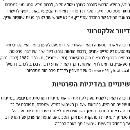
מידע, המידע הדרוש לחברה לצורך ניהול עסקיה, לרבות מידע סטטיסטי למטרות
ניתוח סטטיסטי, תיעוד פעולות מסחריות ואחרות שביצעת באתר, יוסיף להישמר
במאגרי המידע של החברה עפ"י דין, אך לא ישמש עוד לצורך פניות שיווקיות אליך.
דיוור אלקטרוני
החברה ו/או מי מטעמה תהא רשאית לשלוח מפעם לפעם בדואר האלקטרוני ו/או
באמצעים דיגיטליים אחרים (לרבות הודעות sms) דיוור ישיר ו/או דברי פרסומת
בהתאם ובכפוף להוראות חוק התקשורת (בזק ושידורים), תשמ"ב- 1982 (להלן: "חוק
הספאם"). בהתאם לחוק האמור, הינך רשאי להודיע לחברה בכתב לכתובת המייל
service@flyfoot.co.il
כי אינך מעוניין בקבלת פרסומות מסחריות.
שינויים במדיניות הפרטיות
החברה רשאית לשנות מעת לעת את הוראות מדיניות הפרטיות. אם יבוצעו במדיניות
זו שינויים מהותיים, בהוראות שעניינן השימוש במידע שמסרת, תפורסם על כך
הודעה באתר החברה. המשך השימוש באתר לאחר השינוי במדיניות מעיד על
הסכמתך למדיניות המתוקנת. אם אינך מסכים עם הנוסח המעודכן של המדיניות,
עליך לחדול מלעשות שימוש נוסף באתר החברה.