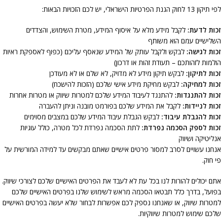
לפי תיקון 13 לחוק הגנת הפרטיות הישראלי, יש לכם הזכויות הבאות:
זכות לדעת:
לקבל מידע מלא על איסוף המידע, מטרת השימוש, והצדדים
השלישיים עמם הוא משותף
זכות לגישה:
לבקש ולקבל עותק של המידע שנאסף עליכם (כפוף לאספקת ראיות
הולמות לזהותכם – תעודת זהות או דרכון)
זכות לתיקון:
לבקש תיקון מידע לא מדויק, לא שלם או לא מעודכן
זכות למחיקה:
לבקש מחיקת מידע אישי שלכם (הזכות להישכח)
זכות להתנגדות:
להתנגד לעיבוד המידע שלכם למטרות שיווק או מטרות אחרות
זכות לניידות:
לקבל את המידע שלכם בפורמט מובנה וניתן להעברה
זכות להגבלת עיבוד:
לבקש הגבלת עיבוד המידע שלכם במצבים מסוימים
זכות לספק הסכמה נפרדת:
לתת הסכמה נפרדת לכל מטרה, כולל עוגיות
אנליטיקה ושיווק
אנחנו עשויים לסרב למסור פרטים אישיים שאתם מבקשים עד למידה המורשית על
פי חוק.
אתם יכולים להורות לנו בכל עת לא לעבד את הפרטים האישיים שלכם לצורכי שיווק.
בפועל, בדרך כלל תבטאו הסכמה מראש לשימוש שלנו בפרטים האישיים שלכם
למטרות שיווק, או שאנחנו נספק לכם אפשרות לבחור שלא יעשה בפרטים האישיים
שלכם שימוש למטרות שיווקיות.