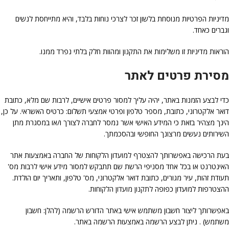
מדיניות הפרטיות מנוסחת בלשון זכר לצרכי נוחות בלבד, והיא מתייחסת לנשים
וגברים כאחד.
הוראות מדיניות זו משלימות את התקנון ומהוות חלק בלתי נפרד ממנו.
מסירת פרטים לאתר
כדי לבצע הזמנות באתר, יהיה עליך למסור פרטים אישיים, לרבות שם מלא, כתובת
דואר אלקטרוני, כתובת, מספר טלפון ופרטי אמצעי תשלום: כרטיס האשראי. על כן,
הינך מצהיר בזאת כי המידע האישי אשר נמסר לחברה לצורך ו/או במסגרת מתן
השירותים נעשים מרצונך החופשי ובהסכמתך.
בעת הרכישה באפשרותך להצטרף למועדון הלקוחות של החברה באמצעות אתר
האינטרנט או בכל אחד מסניפי הרשת שם תתבקש למסור מידע אישי לרבות מס'
תעודת זהות, עיר מגורים, כתובת דואר אלקטרוני, מס' טלפון, ותאריך יום הולדת.
ההצטרפות למועדון כפופה
לתקנון מועדון הלקוחות.
באפשרותך ליצור חשבון משתמש אישי באתר הדורש הרשמה (להלן: חשבון
משתמש) . ניתן לבצע הרשמה באמצעות הרשמה באתר.