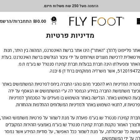
הזמנה מעל 250 שח משלוח חינם.
0
0.00
₪
התחברות/הרשמ
מדיניות פרטיות
אתר פלייפוט (להלן: ”האתר”) הינו אתר ברשת האינטרנט, המהווה בין היתר, חנות
וירטואלית לרכישת מוצרים ושירותים על ידי ציבור הגולשים ברשת האינטרנט. בעלת
האתר ומפעילתו הינה חברת בבעלות חברת קמינרו סנטרל שו בע"מ ח.פ.
512019472, אשר משרדיה ממוקמים ברח’ דן 6 יבנה.
מטרת המדיניות היא להסביר מהם נוהגי החברה ביחס לפרטיות המשתמשים באתר
וכיצד משתמשת החברה במידע הנמסר לה ע"י המשתמשים או הנאסף על ידה
בעת השימוש באתר. הגלישה באתר והשימוש בו מעידים על הסכמתך למדיניות
פרטיות זו, לתנאי השימוש באתר ולמדיניות המשלוחים ההחלפות וההחזרות.
חברת קמינרו סנטרל שו בע"מ פועלת על מנת לשמור על פרטיות משתמשי האתר,
ולצורך האמור נוקטת חברת קמינרו סנטרל שו בע"מ באמצעי הזהירות המקובלים
ועושה כל שביכולתה, על מנת לשמור ככל האפשר, על סודיות המידע אשר נמסר
לה על ידי המשתמשים.