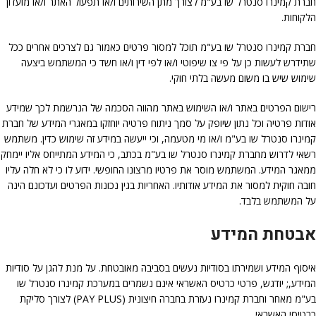
חברת קמינרו סנטרל שו בע"מ לצורך מתן השירותים ו/או תפעול האתר ו/או מועדון
הלקוחות.
חברת קמינרו סנטרל שו בע"מ תוכל למסור פרטים כאמור גם לצרכים אחרים ככל
שתידרש לעשות כן על פי צו שיפוטי ו/או לפי דין ו/או חשד כי המשתמש ביצעה
שימוש שיש בו משום מעשה בלתי חוקי.
רישום הפרטים באתר ו/או השימוש באתר מהווה הסכמה של הנרשמת לכך שמידע
אודות פרטיה וכל נתון שיופק על סמך ניתוח פרטיה יוחזקו במאגרי המידע של חברת
קמינרו סנטרל שו בע"מ ו/או מי מטעמה, וכי ייעשה במידע זה שימוש כדין. משתמש
רשאי לדרוש מחברת קמינרו סנטרל שו בע"מ בכתב, כי המידע המתייחס אליו יימחק
ממאגר המידע. המשתמש מוסר את פרטיו מרצונו החופשי. ידוע לו כי לא חלה עליו
חובה חוקית למסור את המידע אודותיו. האחריות בגין נכונות הפרטים ועדכונם הינה
על המשתמש בלבד.
אבטחת המידע
איסוף המידע ושמירתו בסודיות נעשים בסביבה מאובטחת. על מנת להגן על סודיות
המידע,; יודגש, פרטי כרטיס האשראי אינם נשמרים במערכת קמינרו סנטרל שו
בע"מ מאחר וחברת קמינרו נעזרת בחברה חיצונית (PAY PLUS) לצורך סליקת
כרטיסי האשראי.