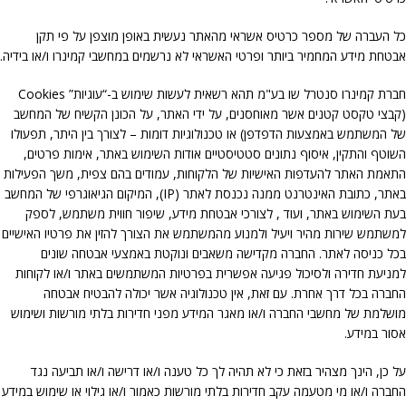
כל העברה של מספר כרטיס אשראי מהאתר נעשית באופן מוצפן על פי תקן
אבטחת מידע המחמיר ביותר ופרטי האשראי לא נרשמים במחשבי קמינרו ו/או בידיה.
חברת קמינרו סנטרל שו בע"מ תהא רשאית לעשות שימוש ב-“עוגיות” Cookies
(קבצי טקסט קטנים אשר מאוחסנים, על ידי האתר, על הכונן הקשיח של המחשב
של המשתמש באמצעות הדפדפן) או טכנולוגיות דומות – לצורך בין היתר, תפעולו
השוטף והתקין, איסוף נתונים סטטיסטיים אודות השימוש באתר, אימות פרטים,
התאמת האתר להעדפות האישיות של הלקוחות, עמודים בהם צפית, משך הפעילות
באתר, כתובת האינטרנט ממנה נכנסת לאתר (IP), המיקום הגיאוגרפי של המחשב
בעת השימוש באתר, ועוד , לצורכי אבטחת מידע, שיפור חווית משתמש, לספק
למשתמש שירות מהיר ויעיל ולמנוע מהמשתמש את הצורך להזין את פרטיו האישיים
בכל כניסה לאתר. החברה מקדישה משאבים ונוקטת באמצעי אבטחה שונים
למניעת חדירה ולסיכול פגיעה אפשרית בפרטיות המשתמשים באתר ו/או לקוחות
החברה בכל דרך אחרת. עם זאת, אין טכנולוגיה אשר יכולה להבטיח אבטחה
מושלמת של מחשבי החברה ו/או מאגר המידע מפני חדירות בלתי מורשות ושימוש
אסור במידע.
על כן, הינך מצהיר בזאת כי לא תהיה לך כל טענה ו/או דרישה ו/או תביעה נגד
החברה ו/או מי מטעמה עקב חדירות בלתי מורשות כאמור ו/או גילוי או שימוש במידע