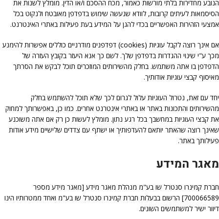
הנובע מחדירות בלתי מורשות כאמור, מכח ההסכם ו/או הדין. מומלץ לשנות את
הסיסמאות לעיתים קרובות, לוודא שנעשה שימוש בדפדפן מאובטח ולנקוט בכל
אמצעי הזהירות האפשריים בכדי להגן על המידע בעת פעילות באתרי האינטרנט.
אם אינך רוצה לקבל עוגיות (cookies) דפדפנים מודרניים כוללים אפשרות להימנע
מכך ע"י שינוי ההגדרות בדפדפן שלך. לשם כך אנא היעזר בקובץ העזרה של
הדפדפן בו אתה משתמש. בחלק מהשירותים המוזכרים תוכל לבקש את הסרתך
מאיסוף קבצי עוגיות אודותיך.
יחד עם זאת, נטרול העוגיות עלול לגרום לכך שלא תוכל להשתמש בחלק
מהשירותים והתכונות באתר או באתרי אינטרנט אחרים. כמו כן, באפשרותך למחוק
את קבצי העוגיות במחשבך בכל רגע נתון. מומלץ לעשות כן רק אם אתה משוכנע
שאינך רוצה שהאתר יותאם להעדפותיך או ישתף עם צדדים שלישיים מידע אודות
פעילותך באתר.
מאגר המידע
חברת קמינרו סנטרל שו בע"מ מנהלת מאגר מידע [מאגר מידע מספר
700066589] הרשום בבעלות חברת קמינרו סנטרל שו בע"מ ואחד ממטרותיו הינו
דיוור ישיר למשתמשים השונים.