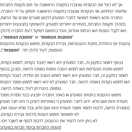
אך לא ניצל את הנקודות שנצברו בתקופה הראשונה עד תום תקופת החברות
שלאחר החידוש, אזי הנקודות שנצברו בתקופה הראשונה יימחקו על ידי החברה.
החברה תהא רשאית לאפשר לחברי המועדון לרכוש מוצרים שונים של הרשת,
במהלך תקופת החברות, במחירים ייחודיים למועדון, להשתתף במבצעים ייחודיים
ו/או לקבל הטבות ו/או הנחות אחרות, והכל בהתאם לשיקול דעת החברה (להלן:
"
ההטבות הנוספות
" או "
ההטבה הנוספת
").
(הטבת יום ההולדת, מתנת ההצטרפות, צבירת הנקודות, מימוש הנקודות וההטבות
הנוספות, לעיל ולהלן יחד: "
ההטבות
").
בכפוף לאמור בתקנון זה, חבר המועדון יהא רשאי לצבור נקודות, לממש נקודות,
לממש מתנת הצטרפות ו/או לממש הטבה נוספת באותה רכישה. כמו כן, בכפוף
לאמור בתקנון זה, חבר המועדון יהא רשאי לממש הטבת יום הולדת, לצבור נקודות
ו/או לממש נקודות באותה רכישה. חבר המועדון לא יהא רשאי לממש מספר הטבות
נוספות, כהגדרתן לעיל, באותה רכישה.
מימוש ההטבות בחנויות המועדון או באתר החברה יתבצע כנגד מסירת מספר
תעודת זהות ושם מלא. ידוע לחבר המועדון כי באחריותו לעדכן כי הינו חבר מועדון
במסגרת רכישה, לרבות למסור מספר תעודת זהות ושם מלא, וככל שלא יעשה זאת,
לא יתאפשר מימוש הטבות (לרבות צבירת נקודות).
לא ניתן יהיה להמיר את ההטבות, לרבות לכסף או לשובר זיכוי.
תקופת החברות וביטול חברות במועדון: