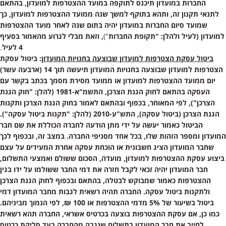
החברות
במועדון תיכנס לתוקפה במועד ההצטרפות למועדון, בהתאם
לתנאי תקנון זה, ותהא בתוקף למשך שנה ממועד ההצטרפות למועדון, כך
שמועד סיום החברות במועדון יהיה בתום שנה לאחר מועד ההצטרפות
למועדון (לעיל ולהלן: "תקופת החברות
")
, וזאת מבלי לגרוע מהאמור בסעיף
4
לעיל
.
ביטול עסקת הצטרפות למועדון שבוצעה בחנויות המועדון
: ביטול עסקת
הצטרפות למועדון שבוצעה בחנויות המועדון תיעשה תוך 14 (ארבעה עשר)
יום ממועד ההצטרפות למועדון או ממועד מסירת מסמך בכתב בקשר עם
העסקה בהתאם לחוק הגנת הצרכן, התשמ"א-1981 (להלן: "חוק הגנת
הצרכן"), לפי המאוחר, בכפוף ובהתאם לאמור בחוק הגנת הצרכן ותקנות
הגנת הצרכן (ביטול עסקה), התש"ע-2010 (להלן: "תקנות ביטול עסקה").
הביטול כאמור יעשה על ידי מתן הודעה לחברה הכוללת את שם חבר
המועדון ומספר הזהות שלו, בכל אחד מסניפי החברה. במצב זה, ובכפוף לכך
שחבר המועדון הציג חשבונית או הוכחת עסקה אחרת המעידים על עצם
ביצוע עסקת ההצטרפות למועדון, מועדה, הסכום ששולם ואמצעי התשלום,
חבר המועדון יהיה זכאי לקבל חזרה את דמי החבר ששולמו על ידו בגין
ההצטרפות כאמור שמבוקש לבטלה, בהתאם ובכפוף לחוק הגנת הצרכן
ולתקנות ביטול עסקה. החברה תהיה רשאית לגבות מחבר המועדון דמי
ביטול בשיעור של 5% מדמי ההצטרפות או 100 ₪, לפי הנמוך מביניהם.
כמו כן, אם עסקת ההצטרפות בוצעה בכרטיס אשראי, החברה תהא רשאית
לחייב את חבר המועדון בתשלום שנגבה מהחברה בעד סליקת כרטיס