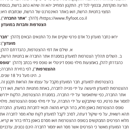
הודעה מוקדמת, ובכפוף לכל דין. התקנון המחייב יהא זה שיהא נהוג ברשת, בנוסח
המצוי בחנויות הרשת, ו/או באתר האינטרנט של הרשת, שכתובתו היא:
https://www.flyfoot.co.il/ (להלן: "
אתר החברה
").
הצטרפות וחברות במועדון
יראו כחבר מועדון כל אדם פרטי שקיים את כל התנאים הבאים (להלן: "
חבר
מועדון
"):
א. שילם את דמי ההצטרפות, כהגדרתם להלן;
ב. השלים תהליך הצטרפות למועדון במסגרת אתר החברה או בחנויות הרשת,
כהגדרתן להלן, באמצעות מילוי טופס דיגיטלי או טופס פיזי בכתב (להלן: "
טופס
ההצטרפות
"), לפי בחירת החברה;
ג. הינו מעל גיל 18 שנים.
בהצטרפותו למועדון, חבר המועדון מקבל על עצמו את הוראות תקנון זה.
ההצטרפות למועדון תיעשה על ידי פנייה לחברה, באחת מחנויות הרשת, ו/או דרך
אתר החברה, כפי שיתאפשר על ידי החברה. במסגרת ההצטרפות, הלקוח יידרש
למסור את פרטיו, כפי שיתבקש על ידי החברה, על ידי מילוי טופס ההצטרפות. מילוי
טופס ההצטרפות באופן מלא, ברור וקריא מהווה תנאי לחברות במועדון. החברה
תהא רשאית, על פי שיקול דעתה, לסרב לקבל למועדון לקוח שלא מסר לחברה את
מלוא הפרטים המבוקשים בטופס ההצטרפות ו/או מסרם באופן בלתי ברור או קריא.
חבר המועדון מאשר כי הפרטים אשר מסר ו/או ימסור לחברה הינם נכונים, עדכניים