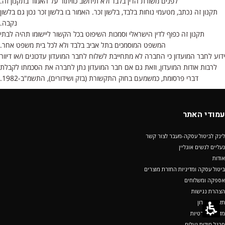
לפנים משורת הדין בלבד ולא תיחשב כוויתור על האמור בתקנון זה.
תקנון זה נכתב, מטעמי נוחות בלבד, בלשון זכר. האמור בו בלשון זכר נכון גם בלשון
נקבה.
תקנון זה כפוף לדין הישראלי וסמכות השיפוט בכל הקשור ליישומו תהיה לבתי
המשפט המוסמכים בתל אביב בלבד ולא לכל בית משפט אחר.
ידוע לחבר המועדון כי החברה לא מתחייבת לשלוח לחבר המועדון עדכונים ו/או דיוור
לרבות אודות המועדון, וזאת גם אם חבר המועדון נתן לחברה את הסכמתו לקבלת
דברי פרסומת, כמשמעם בחוק התקשורת (בזק ושידורים), התשמ"ב-1982.
עמודי האתר
לינק לביטול עסקה-מעבר לצור קשר
נעליים לנשים אונליין
אודות
ביטול עסקה ומדיניות החזרת מוצרים
אספקה ומשלוחים
הצהרת נגישות
תקנון מועדון
מדיניות פרטיות
סרגל מידות נעלים