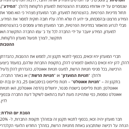
שנמסרים על ידו אודותיו במסגרת ההצטרפות למועדון הלקוחות (להלן: "
המידע
"),
תחול מדיניות הפרטיות. בהצטרפות למועדון, חבר המועדון מצהיר כי הוא מוסר את
המידע מרצונו ובהסכמתו, וכי ידוע לו שלא חלה עליו חובה חוקית למסור את המידע.
מבלי לגרוע מהאמור במדיניות הפרטיות, חבר המועדון מודע ומסכים כי בהצטרפותו
למועדון, המידע יועבר על ידי החברה לכל צד ג' עמו החברה התקשרה ו/או
תתקשר, לצורך תפעול מועדון הלקוחות.
ההטבות
חברי המועדון יהיו זכאים, בכפוף לתנאי תקנון זה, לממש את ההטבות, כהגדרתן
להלן, להן יהיו זכאים בהתאם למפורט להלן, בתקופת החברות שלהם, במעמד ביצוע
הרכישה, בכל סניפי חנויות הרשת, למעט חנויות אאוטלט, כהגדרתן להלן (לעיל
ולהלן: "
חנויות המועדון
" או "
חנויות הרשת
") או באתר החברה.
בתקנון זה – "
חנויות אאוטלט
" – חנות פלייפוט בניסנבאום 25, בת ים (בת-ים
אאוטלט); חנות פלייפוט בישפרו סנטר, ירושלים (הדסה אאוטלט), ו/או חנויות
אאוטלט נוספות, כפי שתהיינה מעת לעת בהתאם לשיקול דעת החברה ובכפוף
לדין.
הטבת יום הולדת
:
חבר מועדון יהיה זכאי, בכפוף לתנאי תקנון זה ובמהלך תקופת החברות, ל- 20%
הנחה על רכישה שתתבצע באחת מחנויות הרשת, במהלך החודש הלועזי הקלנדרי