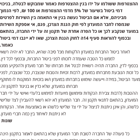
ההצטרפות ששולמו על ידו בגין ההצטרפות כאמור שמבוקש לבטלה, בניכוי
דמי ביטול בשיעור של 5% מדמי ההצטרפות או 100 ₪, לפי הנמוך
מביניהם, אלא אם הביטול נעשה בגין אי התאמה בין השירות לפרטים
שנמסרו לחבר המועדון לפי חוק הגנת הצרכן, פגם, אי אספקת השירות
במועד שנקבע לכך או כל הפרה אחרת של תקנון זה על ידי החברה, בהתאם
ובכפוף להוראות סעיף 14ה לחוק הגנת הצרכן, שאז לא ייגבו דמי ביטול
כאמור.
לאחר ביטול החברות במועדון הלקוחות מכל סיבה שהיא, החבר לא יהיה רשאי
לממש כל הטבה שעמדה לזכותו לפני ביטול החברות, ובכפוף לכל דין.
בכפוף לדין, החברה תהיה רשאית לבטל את חברותו של חבר מועדון ולהפקיע ממנו
כל זכות הנובעת מחברותו במועדון, לרבות זכויות והטבות שנצברו, ככל שנצברו, לפני
מועד הביטול, במידה וייעשה שימוש בחברותו במועדון ו/או בזכויות המוקנות לו מתוקף
חברותו במועדון, שלא כדין או בניגוד לתקנון זה.
ההטבות (לרבות צבירת הנקודות ומימושן) מיועדות למימוש בלעדי ואישי על ידי חבר
המועדון, בהתאם לתנאי תקנון זה. חבר המועדון לא יהא רשאי להעבירן לצד שלישי
כלשהו, והן אינן ניתנות לניצול על ידי צד שלישי כלשהו או באמצעות אחר. הנקודות
לא ניתנות לאיחוד בין כמה חברי מועדון.
שונות
כל פעולה של החברה לטובת חבר המועדון שלא בהתאם לאמור בתקנון הינה