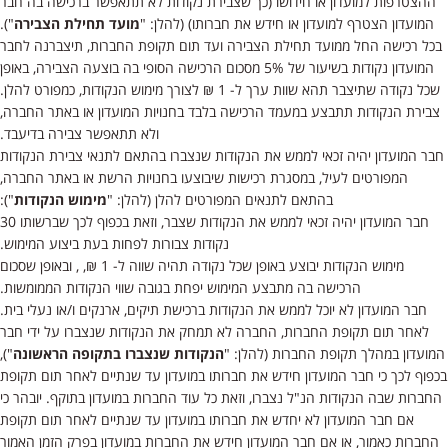
ההצטרפות למועדון או חידושו (כך שצבירת נקודות לא תתאפשר ברכישה בה חבר
המועדון הצטרף למועדון או חידש את חברותו) (להלן: "
מועד תחילת הצבירה
").
בכל רכישה החל ממועד תחילת הצבירה ועד תום תקופת החברות, תיצברנה לחבר
המועדון נקודות בשיעור של 5% מסכום הרכישה הסופי בה בוצעה הצבירה, באופן
שכל נקודה שתיצבר תהא שוות ערך ל- 1 ₪ לצורך מימוש הנקודות, כמפורט להלן.
צבירת הנקודות תתבצע במעמד הרכישה בלבד בחנויות המועדון או באתר החברה,
ולא תתאפשר צבירה בדיעבד.
חבר המועדון יהיה זכאי לממש את הנקודות שנצברו בהתאם לתנאי צבירת הנקודות
המפורטים לעיל, במסגרת רכישות שיבוצעו בחנויות הרשת או באתר החברה,
בהתאם לתנאים המפורטים להלן (להלן: "
מימוש הנקודות
"):
חבר המועדון יהיה זכאי לממש את הנקודות שצבר, וזאת בכפוף לכך שברשותו 30
נקודות צבורות לפחות בעת ביצוע המימוש.
מימוש הנקודות יבוצע באופן שכל נקודה תהיה שווה ל- 1 ₪, , ובאופן שסכום
הרכישה בה מתבצע המימוש יפחת בגובה שווי הנקודות הממומשות.
חבר המועדון לא יוכל לממש את הנקודות ברכישת תיקים, ארנקים ו/או נעלי בית.
לאחר תום תקופת החברות, החברה לא תמחק את הנקודות שנצברו על ידי חבר
המועדון במהלך תקופת החברות (להלן: "
הנקודות שנצברו בתקופה הראשונה
"),
בכפוף לכך כי חבר המועדון חידש את חברותו במועדון עד שנתיים לאחר תום תקופת
החברות שבה הנקודות הנ"ל נצברו, וזאת כל עוד החברות במועדון בתוקף. יובהר כי
אם חבר המועדון לא יחדש את חברותו במועדון עד שנתיים לאחר תום תקופת
החברות כאמור, או אם חבר המועדון חידש את החברות במועדון בפרק הזמן האמור