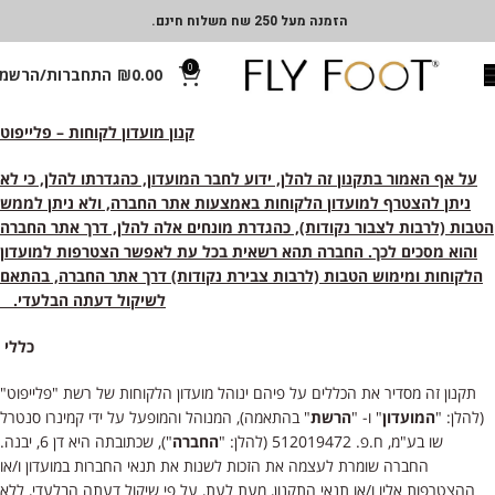
הזמנה מעל 250 שח משלוח חינם.
0
0.00
₪
התחברות/הרשמ
קנון מועדון לקוחות – פלייפוט
על אף האמור בתקנון זה להלן, ידוע לחבר המועדון, כהגדרתו להלן, כי לא
ניתן להצטרף למועדון הלקוחות באמצעות אתר החברה, ולא ניתן לממש
הטבות (לרבות לצבור נקודות), כהגדרת מונחים אלה להלן, דרך אתר החברה
והוא מסכים לכך. החברה תהא רשאית בכל עת לאפשר הצטרפות למועדון
הלקוחות ומימוש הטבות (לרבות צבירת נקודות) דרך אתר החברה, בהתאם
לשיקול דעתה הבלעדי.
כללי
תקנון זה מסדיר את הכללים על פיהם ינוהל מועדון הלקוחות של רשת "פלייפוט"
(להלן: "
המועדון
" ו- "
הרשת
" בהתאמה), המנוהל והמופעל על ידי קמינרו סנטרל
שו בע"מ, ח.פ. 512019472 (להלן: "
החברה
"), שכתובתה היא דן 6, יבנה.
החברה שומרת לעצמה את הזכות לשנות את תנאי החברות במועדון ו/או
ההצטרפות אליו ו/או תנאי התקנון, מעת לעת, על פי שיקול דעתה הבלעדי, ללא