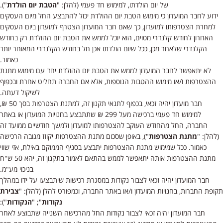
של יום הולדתו, למימוש חד פעמי (להלן: "
הטבת יום הולדת
").
ידוע לחבר המועדון כי מימוש הטבת יום ההולדת יכול להתבצע החל מיום העסקים
למחרת הצטרפותו למועדון, כך שאם חבר המועדון הצטרף למועדון ביום העסקים
האחרון לחודש קלנדרי מסוים, הוא יוכל לממש את הטבת יום ההולדת רק בחודש
הקלנדרי שלאחר מכן, ככל שיום הולדתו אכן חל בחודש הקלנדרי המאוחר יותר
כאמור.
לא יתאפשר לחבר המועדון לממש את הטבת יום ההולדת יחד עם מימוש מתנת
ההצטרפות ו/או מימוש ההטבות הנוספות, אלא אם החברה תחליט אחרת ובכפוף
לשיקול דעתה.
חבר מועדון יהיה זכאי, בכפוף לתנאי תקנון זה, למתנת הצטרפות בסך 50 ₪,
למימוש חד פעמי ברכישה מעל 299 ₪ שתתבצע בחנויות המועדון או באתר
החברה, החל מהחודש העוקב להצטרפותו למועדון ולמשך חודשיים ממועד זה
(להלן: "
מתנת הצטרפות
"), באופן שסכום מתנת ההצטרפות יקוזז מגובה הרכישה
כאמור. ככל שמימוש מתנת ההצטרפות יתבצע בסניף הממוקם באילת, אזי שווי
מתנת ההצטרפות אותה יתאפשר לממש בהתאם לאמור בתקנון זה, יהא 50 ש"ח
בניכוי מע"מ.
חבר המועדון יהיה זכאי לצבור נקודות במסגרת רכישות שיתבצעו על ידו במהלך
תקופת החברות, בחנויות המועדון ו/או באתר החברה, וכמפורט להלן (להלן: "
צבירת
נקודות
"; "
הנקודות
"):
חבר המועדון יהיה זכאי לצבור נקודות החל מהרכישה השנייה שתבוצע לאחר