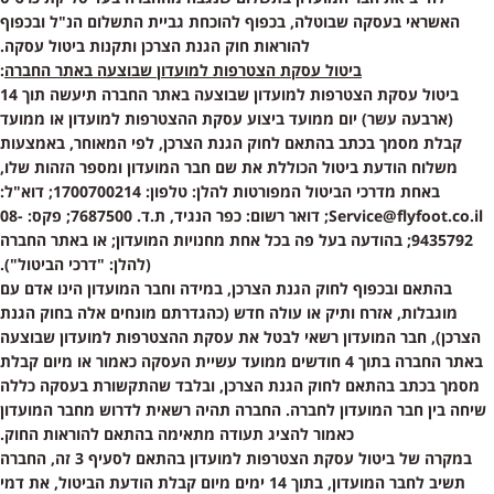
האשראי בעסקה שבוטלה, בכפוף להוכחת גביית התשלום הנ"ל ובכפוף
להוראות חוק הגנת הצרכן ותקנות ביטול עסקה.
ביטול עסקת הצטרפות למועדון שבוצעה באתר החברה
:
ביטול עסקת הצטרפות למועדון שבוצעה באתר החברה תיעשה תוך 14
(ארבעה עשר) יום ממועד ביצוע עסקת ההצטרפות למועדון או ממועד
קבלת מסמך בכתב בהתאם לחוק הגנת הצרכן, לפי המאוחר, באמצעות
משלוח הודעת ביטול הכוללת את שם חבר המועדון ומספר הזהות שלו,
באחת מדרכי הביטול המפורטות להלן: טלפון: 1700700214; דוא"ל:
Service@flyfoot.co.il
; דואר רשום: כפר הנגיד, ת.ד. 7687500; פקס: 08-
9435792; בהודעה בעל פה בכל אחת מחנויות המועדון; או באתר החברה
(להלן: "דרכי הביטול").
בהתאם ובכפוף לחוק הגנת הצרכן, במידה וחבר המועדון הינו אדם עם
מוגבלות, אזרח ותיק או עולה חדש (כהגדרתם מונחים אלה בחוק הגנת
הצרכן), חבר המועדון רשאי לבטל את עסקת ההצטרפות למועדון שבוצעה
באתר החברה בתוך 4 חודשים ממועד עשיית העסקה כאמור או מיום קבלת
מסמך בכתב בהתאם לחוק הגנת הצרכן, ובלבד שהתקשורת בעסקה כללה
שיחה בין חבר המועדון לחברה. החברה תהיה רשאית לדרוש מחבר המועדון
כאמור להציג תעודה מתאימה בהתאם להוראות החוק.
במקרה של ביטול עסקת הצטרפות למועדון בהתאם לסעיף
3
זה, החברה
תשיב לחבר המועדון, בתוך 14 ימים מיום קבלת הודעת הביטול, את דמי