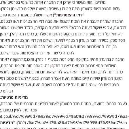
ומלאים, והוא מאשר כי יעדכן את החברה אודות כל שינוי בפרטים אלו.
עלות ההצטרפות למועדון הינה 29 ₪ (עשרים ותשעה שקלים חדשים) (להלן:
"
דמי ההצטרפות"
) אשר תשולם במעמד ההצטרפות.
החברה שומרת לעצמה את הזכות לשנות את גובה דמי ההצטרפות ו/או לבטלם,
בכל עת, על פי שיקול דעתה הבלעדי וללא הודעה מוקדמת, ובלבד שהשינוי כאמור
לא יחול על חברי מועדון קיימים בתקופת החברות שלהם, כהגדרתה להלן. למען
הסר ספק, במידה וחבר מועדון הצטרף למועדון ושילם את דמי ההצטרפות, ולאחר
מכן דמי ההצטרפות פחתו ו/או בוטלו, לא יהיה חבר המועדון זכאי להחזר ו/או
להנחה כלשהי על דמי ההצטרפות שכבר שילם.
החברות במועדון תהיה בתקופה המפורטת בסעיף ‎1 להלן, ותיכנס לתוקפה לאחר
השלמת ההצטרפות בהתאם לאמור בתקנון זה. לאחר תום תקופת החברות,
כהגדרתה להלן, חבר מועדון יהא רשאי לחדש את חברותו במועדון, בכפוף לתנאי
תקנון המועדון שיהיה קיים באותה העת אצל החברה, ובכפוף לתשלום סכום דמי
הצטרפות כפי שיהיו נהוגים על ידי החברה באותה העת, ועל פי שיקול דעתה
הבלעדי.
מדיניות פרטיות
:
בעצם חברותו במועדון, מסכים חבר המועדון לאמור במדיניות הפרטיות של החברה,
שבה ניתן לעיין בכתובת:
yfoot.co.il/%d7%9e%d7%93%d7%99%d7%a0%d7%99%d7%95%d7%aa-
%d7%a4%d7%a8%d7%98%d7%99%d7%95%d7%aa/
(להלן: "
מדיניות
הפרטיות
"), ומסכים כי על הפרטים והמידע אודות החבר, לרבות הפרטים והמידע