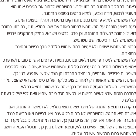
באתר. בתהליך ההזמנה בחירתו יידרש המשתמש לבחור את הפריט אותו הוא
מעוניין לרכוש, מידה וצבע, ולמלא פרטים בטופס ההזמנה.
על המשתמש למלא פרטים נכונים ומדויקים במסגרת תהליך ביצוע הזמנה.
בעת ביצוע הזמנה על המשתמש למסור באתר את שמו המלא, ת.ז., כתובתו, כתובת
דוא"ל וכתובת למשלוח ההזמנה, וכן פרטי כרטיס אשראי. בחלק מהמקרים יידרש
המשתמש לבחור סיסמא ושם משתמש.
פרטי המשתמש יישמרו ולא יעשה בהם שימוש מלבד לצורך רכישת והזמנת
המוצרים.
על המשתמש למסור פרטים מלאים ונכונים. מסירת פרטים אישיים כוזבים ו/או פרטי
אמצעי תשלום כוזבים הינה עבירה פלילית, ומשתמש אשר יעשה כן צפוי להליכים
משפטיים פליליים ואזרחיים, הן מצד החברה והן מצד שלישי שנפגע בגין כך.
הזמנת המשתמש תאושר רק לאחר ביצוע סליקה של כרטיס האשראי שהוצג על ידי
המשתמש. השלמת העסקה מותנית בכך שהמוצר שהוזמן נמצא במלאי.
לחברה הזכות שלא לאשר רכישה או רכישה מכל סיבה שהיא וזאת לפי שיקול דעתה
הבלעדי.
במקרה בו תבוצע הזמנה של מוצר שאינו מצוי במלאי, לא תאושר ההזמנה, ואם
אושרה היא תבוטל, ולמשתמש לא תהיה כל טענה ו/או דרישה ו/או תביעה כנגד
החברה ו/או האתר ו/או יצרן המוצרים בגין כך. החברה מתחייבת, כי בכל מקרה בו
תבוצע הזמנה של מוצר שאינו במלאי, ובוצע תשלום בגין כך, תבוטל העסקה ויושב
למשתמש סכום הרכישה ששולם על ידו.