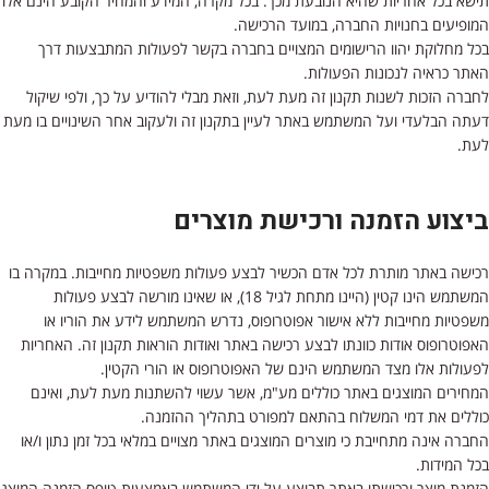
תישא בכל אחריות שהיא הנובעת מכך. בכל מקרה, המידע והמחיר הקובע הינם אלו
המופיעים בחנויות החברה, במועד הרכישה.
בכל מחלוקת יהוו הרישומים המצויים בחברה בקשר לפעולות המתבצעות דרך
האתר כראיה לנכונות הפעולות.
לחברה הזכות לשנות תקנון זה מעת לעת, וזאת מבלי להודיע על כך, ולפי שיקול
דעתה הבלעדי ועל המשתמש באתר לעיין בתקנון זה ולעקוב אחר השינויים בו מעת
לעת.
ביצוע הזמנה ורכישת מוצרים
רכישה באתר מותרת לכל אדם הכשיר לבצע פעולות משפטיות מחייבות. במקרה בו
המשתמש הינו קטין (היינו מתחת לגיל 18), או שאינו מורשה לבצע פעולות
משפטיות מחייבות ללא אישור אפוטרופוס, נדרש המשתמש לידע את הוריו או
האפוטרופוס אודות כוונתו לבצע רכישה באתר ואודות הוראות תקנון זה. האחריות
לפעולות אלו מצד המשתמש הינם של האפוטרופוס או הורי הקטין.
המחירים המוצגים באתר כוללים מע"מ, אשר עשוי להשתנות מעת לעת, ואינם
כוללים את דמי המשלוח בהתאם למפורט בתהליך ההזמנה.
החברה אינה מתחייבת כי מוצרים המוצגים באתר מצויים במלאי בכל זמן נתון ו/או
בכל המידות.
הזמנת מוצר ורכישתו באתר תבוצע על ידי המשתמש באמצעות טופס הזמנה המוצג