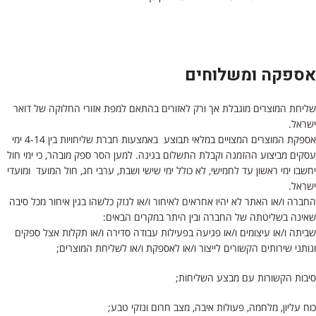
אספקה ומשלוחים
שליחת המוצרים מוגבלת אך ורק לאזורים בהתאם למפת אזורי החלוקה של דואר
ישראל.
אספקת המוצרים המצויים במלאי תבוצע באמצעות חברת שליחויות בין 4-14 ימי
עסקים מביצוע ההזמנה וקבלת התשלום בגינה. למען הסר ספק מובהר, כי ימי חול
יחשבו ימי ראשון עד לחמישי, לא כולל ימי שישי ושבת, ערבי חג, חול המועד ומועדי
ישראל.
החברה ו/או האתר לא יהיו אחראים לאיחור ו/או לנזק כלשהו בגין איחור מכל סיבה
שאינה בשליטתה של החברה ובין היתר במקרים הבאים:
שביתה ו/או עיצומים ו/או פגיעה בפעילות עבודה סדירה ו/או תקלות אצל ספקים
ונותני שירותים הקשורים לייצור ו/או לאספקת ו/או לשליחת המוצרים;
סיבות הקשורות עם מבצע השליחות;
כוח עליון, מלחמה, פעולות איבה, מצב חרום ונזקי טבע;