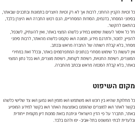
כל זכויות הקניין הרוחני, לרבות אך לא רק זכויות היוצרים בתמונות ובתכנים שבאתר,
בסימני המסחר, בדגמים, הסודות המסחריים, הנם רכוש החברה ו/או היצרן בלבד,
בהתאם להקשר.
חל כל איסור לעשות שימוש במידע כלשהו המצוי באתר, ואין להעתיק, לשכפל,
להפיץ, למכור, ולתרגם מידע, תמונה ו/או טקסט כלשהו מהאתר, לרבות סימני
מסחר, בלא קבלת רשותה של החברה מראש ובכתב.
אין לעשות כל שימוש מסחרי בנתונים המתפרסמים באתר, ובכלל זאת במחירי
המוצרים, רשימת החנויות, רשימת לקוחות, רשימת מוצרים, ו/או בכל נתון המצוי
באתר, בלא קבלת הסכמה מראש ובכתב מהחברה.
מקום השיפוט
כל מחלוקת שהיא בין רוכש ו/או משתמש ו/או מזמין ו/או נמען ו/או צד שלישי כלשהו
בקשר לאתר ו/או למוצרים שהוזמנו באמצעות האתר ו/או בקשר למידע המופיע
באתר, תתברר על פי הדין הישראלי וניתנת בזאת סמכות דיון מקומית ייחודית
ובלעדית לבתי המשפט בתל-אביב- יפו ולהם בלבד.