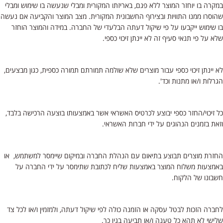
במקרה בו יוחזר המוצר ללא פגם, באריזתו המקורית ומבלי שנעשה בו שימוש ומבלי
שהוסרו ממנו התוויות ובצירוף החשבונית המקורית. מצב המוצר והקביעה אם נעשה
בו שימוש ייקבעו על פי שיקול דעתה הבלעדי של החברה. במידה והמוצר הוחזר
שלא על פי תנאי סעיף זה לא יינתן זיכוי כספי.
לא יינתן זיכוי כספי עבור מוצרים שלא שולמה תמורתם תמורה כספית, כגון מבצעים,
הגרלות ו/או מתנות וכד'.
כל זיכוי/החזר כספי יבוצע לכרטיס האשראי אשר באמצעותו בוצעה הרכישה בלבד,
וזאת בזמנים הנהוגים על ידי חברות האשראי.
החזרת מוצרים תבוצע בתיאום עם הנהלת החברה ובמיקום שיימסר למשתמש, או
באמצעות משלוח המוצר באמצעות שליח לכתובת שתימסר על ידי החברה על
חשבונו של הלקוח.
לחברה הזכות לבטל עסקה או הזמנה כולה לפי שיקול דעתה, ולמזמין ו/או לכל צד
שלישי לא תהא כל טענה ו/או תביעה בגין כך.