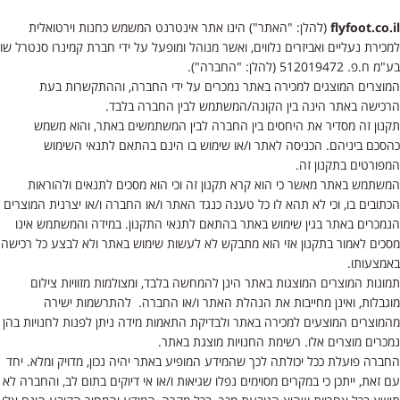
flyfoot.co.il
(להלן: "האתר") הינו אתר אינטרנט המשמש כחנות וירטואלית
למכירת נעליים ואביזרים נלווים, ואשר מנוהל ומופעל על ידי חברת קמינרו סנטרל שו
בע"מ ח.פ. 512019472 (להלן: "החברה").
המוצרים המוצגים למכירה באתר נמכרים על ידי החברה, וההתקשרות בעת
הרכישה באתר הינה בין הקונה/המשתמש לבין החברה בלבד.
תקנון זה מסדיר את היחסים בין החברה לבין המשתמשים באתר, והוא משמש
כהסכם ביניהם. הכניסה לאתר ו/או שימוש בו הינם בהתאם לתנאי השימוש
המפורטים בתקנון זה.
המשתמש באתר מאשר כי הוא קרא תקנון זה וכי הוא מסכים לתנאים ולהוראות
הכתובים בו, וכי לא תהא לו כל טענה כנגד האתר ו/או החברה ו/או יצרנית המוצרים
הנמכרים באתר בגין שימוש באתר בהתאם לתנאי התקנון. במידה והמשתמש אינו
מסכים לאמור בתקנון אזי הוא מתבקש לא לעשות שימוש באתר ולא לבצע כל רכישה
באמצעותו.
תמונות המוצרים המוצגות באתר הינן להמחשה בלבד, ומצולמות מזוויות צילום
מוגבלות, ואינן מחייבות את הנהלת האתר ו/או החברה. להתרשמות ישירה
מהמוצרים המוצעים למכירה באתר ולבדיקת התאמות מידה ניתן לפנות לחנויות בהן
נמכרים מוצרים אלו. רשימת החנויות מוצגת באתר.
החברה פועלת ככל יכולתה לכך שהמידע המופיע באתר יהיה נכון, מדויק ומלא. יחד
עם זאת, ייתכן כי במקרים מסוימים נפלו שגיאות ו/או אי דיוקים בתום לב, והחברה לא