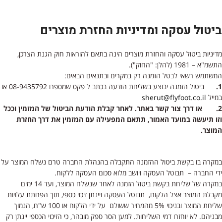
ביטול עסקה ומדיניות החזרת מוצרים
מדיניות ביטול עסקה והחזרת מוצרים הינה בתאם להוראות חוק הגנת הצרכן,
התשמ"א – 1981 (להלן: "החוק").
המשתמש רשאי לבטל הזמנה רק במקרים ובתנאים הבאים:
1.
ביטול הזמנה יבוצע בשליחת הודעה בכתב ל פקס שמספרו 08-9435792 או
במייל
sherut@flyfoot.co.il
2.
או דרך צור קשר באתר. לאחר קבלת הודעת הביטול של המזמין וככל
וזו תיעשה במועד האמור, תתאם המפעילה עם המזמין את דרך החזרת
המוצר.
במקרה בו בקשת ביטול ההזמנה התקבלה בהנהלת החברה טרם נשלח המוצר על
ידי החברה – תבוטל העסקה ויושב מלוא סכום העסקה ללקוח.
במקרה של שליחת בקשת ביטול הזמנה לאחר שנשלח המוצר, ועד 14 ימים
מקבלת המוצר אצל הלקוח, תבוטל העסקה ויינתן זיכוי כספי, תוך הפחתת עלויות
שליחת המוצר ובניכוי 5% מהמחיר ששולם על ידי הלקוח או 100 ש"ח, הנמוך
מבניהם. לא יוחזרו דמי השליחות. למען הסר ספק מובהר, כי הזיכוי הכספי יינתן רק