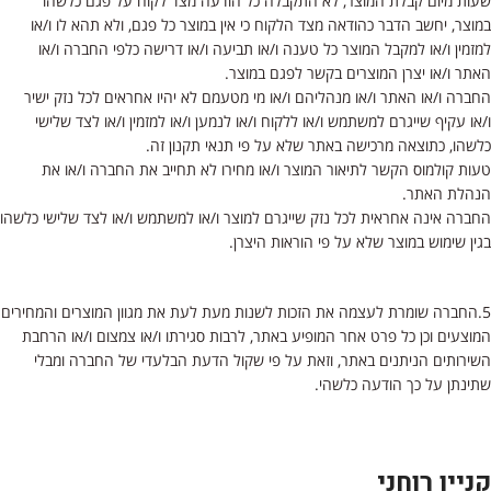
שעות מיום קבלת המוצר, לא התקבלה כל הודעה מצד לקוח על פגם כלשהו
במוצר, יחשב הדבר כהודאה מצד הלקוח כי אין במוצר כל פגם, ולא תהא לו ו/או
למזמין ו/או למקבל המוצר כל טענה ו/או תביעה ו/או דרישה כלפי החברה ו/או
האתר ו/או יצרן המוצרים בקשר לפגם במוצר.
החברה ו/או האתר ו/או מנהליהם ו/או מי מטעמם לא יהיו אחראים לכל נזק ישיר
ו/או עקיף שייגרם למשתמש ו/או ללקוח ו/או לנמען ו/או למזמין ו/או לצד שלישי
כלשהו, כתוצאה מרכישה באתר שלא על פי תנאי תקנון זה.
טעות קולמוס הקשר לתיאור המוצר ו/או מחירו לא תחייב את החברה ו/או את
הנהלת האתר.
החברה אינה אחראית לכל נזק שייגרם למוצר ו/או למשתמש ו/או לצד שלישי כלשהו
בגין שימוש במוצר שלא על פי הוראות היצרן.
5.החברה שומרת לעצמה את הזכות לשנות מעת לעת את מגוון המוצרים והמחירים
המוצעים וכן כל פרט אחר המופיע באתר, לרבות סגירתו ו/או צמצום ו/או הרחבת
השירותים הניתנים באתר, וזאת על פי שקול הדעת הבלעדי של החברה ומבלי
שתינתן על כך הודעה כלשהי.
קניין רוחני