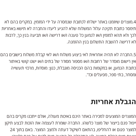
4.מוצרים שיוזמנו באתר ישלחו לכתובת שנמסרה על ידי המזמין. במקרים בהם לא
תימסר כתובת תקינה עלול המשלוח שלא להגיע ליעדו והחברה לא תישא באחריות
לכך ולא תהא למזמין ו/או לנמען כל טענה ו/או דרישה ו/או תביעה בגין כך, לרבות
לא דרישה להשבת התשלום בגין ההזמנה.
5.החברה לא תהיה אחראית לאי ביצוע משלוח ו/או לאי קבלת משלוח בישובים בהם
אין רישום מוסדר של רחובות ו/או מספור מסודר של בתים ו/או ישנו קושי באיתור
כתובת הנמען, או במקומות בהם הכניסה מוגבלת, כגון: מוסדות, מרכזי תעשייה
ומסחר, בתי ספר, מפעלים וכד'.
הגבלת אחריות
המוצרים המוצעים למכירה באתר הינם באיכות מעולה, אולם ייתכנו מקרים בהם
ייפול פגם בייצור של מוצר כלשהו. החברה שומרת לעצמה את הזכות לבצע תיקון
למוצר פגום או להחליפו, בהתאם לשיקול דעתה ולמצב המוצר. באם בתוך 24