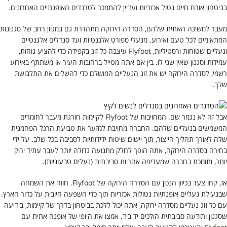
בביטחון אורח חיים נטול אכזריות ועדיין להתמכר לטרנדים האופנתיים האחרונים.
מעבר למשיכה האתית שלהם, הסדרה הירוקה מתהדרת גם במגוון רחב של סגנונות
המתאימים לכל טעם ואירוע. מנעלי ספורט אלגנטיות ועד סנדלים אלגנטיים
ונעליים שטוחות ורסטיליות, Flyfoot עיצבה כל זוג בקפידה כדי להציע נוחות,
עמידות וסגנון שאין שני לו. בין אם אתה מטייל ברחובות העיר או משתתף באירוע
רשמי, לסדרה הירוקה יש את זוג הנעליים המושלם כדי להשלים את התלבושת
שלך.
אבל זה לא נגמר שם. המחויבות של Flyfoot לקיימות חורגת מעבר לחומרים
המשמשים בנעליים שלהם. החברה מחויבת למזער את טביעת הרגל הפחמנית
שלה לאורך תהליך הייצור, תוך יישום שיטות ידידותיות לסביבה בכל שלב. על ידי
בחירה בסדרה הירוקה, אתה הופך לחלק מתנועה גדולה יותר לעבר עתיד ירוק
יותר, ותומכת בחברה שמעדיפה אחריות סביבתית (
נעלים טבעוניות
).
אז, קחו צעד בכיוון הנכון עם הסדרה הירוקה של Flyfoot. חווה את השמחה
שבנעילת נעליים אופנתיות נטולות אכזריות תוך כדי השפעה חיובית על כדור הארץ.
עם כל זוג נעליים מסדרה ירוקה, אתה יכול ללכת בביטחון בדרך של קיימות, בידיעה
שסגנון ותודעה סביבתית הולכים יד ביד. אמצו את היופי של אופנה אתית עם