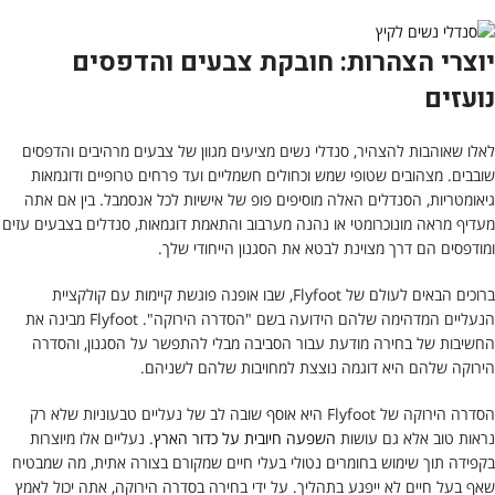
יוצרי הצהרות: חובקת צבעים והדפסים
נועזים
לאלו שאוהבות להצהיר, סנדלי נשים מציעים מגוון של צבעים מרהיבים והדפסים
שובבים. מצהובים שטופי שמש וכחולים חשמליים ועד פרחים טרופיים ודוגמאות
גיאומטריות, הסנדלים האלה מוסיפים פופ של אישיות לכל אנסמבל. בין אם אתה
מעדיף מראה מונוכרומטי או נהנה מערבוב והתאמת דוגמאות, סנדלים בצבעים עזים
ומודפסים הם דרך מצוינת לבטא את הסגנון הייחודי שלך.
ברוכים הבאים לעולם של Flyfoot, שבו אופנה פוגשת קיימות עם קולקציית
הנעליים המדהימה שלהם הידועה בשם "הסדרה הירוקה". Flyfoot מבינה את
החשיבות של בחירה מודעת עבור הסביבה מבלי להתפשר על הסגנון, והסדרה
הירוקה שלהם היא דוגמה נוצצת למחויבות שלהם לשניהם.
הסדרה הירוקה של Flyfoot היא אוסף שובה לב של נעליים טבעוניות שלא רק
נראות טוב אלא גם עושות
השפעה חיובית על כדור הארץ
. נעליים אלו מיוצרות
בקפידה תוך שימוש בחומרים נטולי בעלי חיים שמקורם בצורה אתית, מה שמבטיח
שאף בעל חיים לא ייפגע בתהליך. על ידי בחירה בסדרה הירוקה, אתה יכול לאמץ