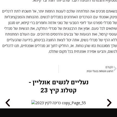
Flyfoot והצטרפו לתנועה לעבר עולם יותר חומל ובר קיימא.
כשאתם מכינים את המלתחה שלכם לעונות החמות יותר, אל תשכחו לתת לרגליים
פינוק אופנתי עם הטרנדים האחרונים בסנדלים לנשים. מהנוחות והפונקציונליות
של סנדלי ספורט ועד ליופי הטבעי של גווני אדמה וחומרים ברי קיימא, יש סגנון
שיתאים לכל טעם. אמץ את הרבגוניות של סנדלי החלקה, את הנשיות של סנדלי
עוטפי קרסול, ואת הנועזות של צבעים והדפסים מרהיבים. עם העולם המתפתח
ללא הרף של סנדלי נשים, אתה יכול לצאת החוצה בביטחון, בידיעה שהנעליים
שלך מסוגננות כמו שהן נוחות. אז, החליקו לתוך זוג סנדלים אופנתיים, תנו לרגליים
לנשום, והביעו אמירה אופנתית בכל מקום שתלכו.
הקודם
הרוגע והנוחות בנעלי הבית
נעליים לנשים אונליין -
קטלוג קיץ 23