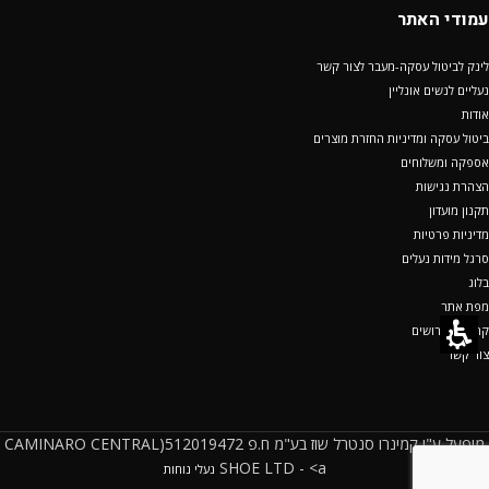
עמודי האתר
לינק לביטול עסקה-מעבר לצור קשר
נעליים לנשים אונליין
אודות
ביטול עסקה ומדיניות החזרת מוצרים
אספקה ומשלוחים
הצהרת נגישות
תקנון מועדון
מדיניות פרטיות
סרגל מידות נעלים
בלוג
מפת אתר
קריירה/ דרושים
צור קשר
מופעל ע"י קמינרו סנטרל שוז בע"מ ח.פ 512019472(CAMINARO CENTRAL
SHOE LTD - <a
נעלי נוחות