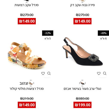
סירה גבוה עקב דק
סנדל עקב רצועות
₪
279.00
₪
279.00
₪
149.00
₪
149.00
-32%
-49%
6 ס"מ
5 ס"מ
צהוב
נעלי ערב מעור בעיטור אבזם
סנדל רצועות מולטי קולור
₪
219.00
₪
389.00
₪
149.00
₪
199.00