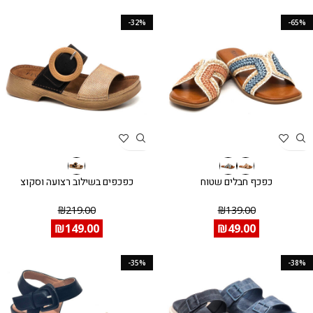
-32%
-65%
כפכף חבלים שטוח
כפכפים בשילוב רצועה וסקוצ
₪
219.00
₪
139.00
₪
149.00
₪
49.00
-35%
-38%