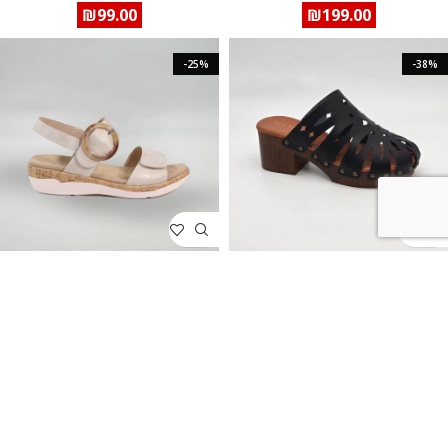
₪
99.00
₪
199.00
-25%
-38%
כפכף סוליית דמויי עץ
סנדל נוחות סגירת סקוצ'ים סינטטי
₪
199.00
₪
239.00
₪
149.00
₪
149.00
-35%
-40%