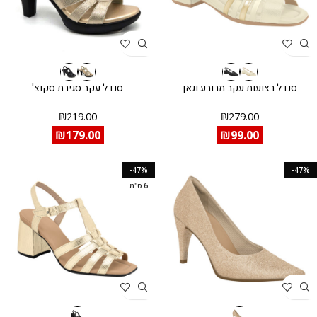
סנדל רצועות עקב מרובע וגאן
סנדל עקב סגירת סקוצ'
₪
219.00
₪
279.00
₪
179.00
₪
99.00
-47%
-47%
6 ס"מ