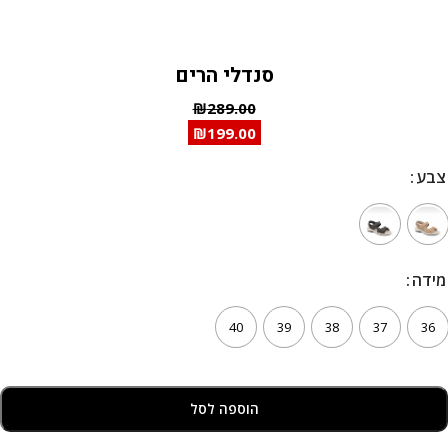
סנדלי הרים
₪
289.00
₪
199.00
צבע
צבע
מידה
מידה
40
39
38
37
36
הוספה לסל