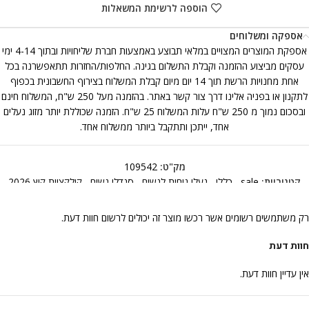
הוספה לרשימת המשאלות
אספקה ומשלוחים
אספקת המוצרים המצויים במלאי תבוצע באמצעות חברת שליחויות ובתוך 4-14 ימי
עסקים מביצוע ההזמנה וקבלת התשלום בגינה. החלפות/החזרות תתאפשרנה בכל
אחת מחנויות הרשת תוך 14 יום מיום קבלת המשלוח בצירוף החשבונית בכפוף
לתקנון או בפניה אלינו דרך צור קשר באתר. בהזמנה מעל 250 ש"ח, המשלוח חינם
ובסכום נמוך מ 250 ש"ח עלות המשלוח 25 ש"ח. הזמנה שכוללת יותר מזוג נעלים
אחד, ייתכן ותתקבל ביותר ממשלוח אחד.
מק"ט:
109542
קטגוריות:
sale
,
כללי
,
נעלי נוחות לנשים
,
סנדלי נשים
,
קולקציית קיץ 2026
רק משתמשים רשומים אשר רכשו מוצר זה יכולים לרשום חוות דעת.
חוות דעת
אין עדיין חוות דעת.