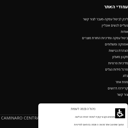
עמודי האתר
לינק לביטול עסקה-מעבר לצור קשר
נעליים לנשים אונליין
אודות
ביטול עסקה ומדיניות החזרת מוצרים
אספקה ומשלוחים
הצהרת נגישות
תקנון מועדון
מדיניות פרטיות
סרגל מידות נעלים
בלוג
מפת אתר
קריירה/ דרושים
צור קשר
ניהול הסכמה לעוגיות
מופעל ע"י קמינרו סנטרל שוז בע"מ ח.פ 512019472(CAMINARO CENTRAL
אנחנו משתמשים בקבצי קוקיז לשיפור חווית הגלישה
SHOE LTD - <a
נעלי נוחות
המשך שימוש באתר מהווה הסכמה בהתאם למדיניות