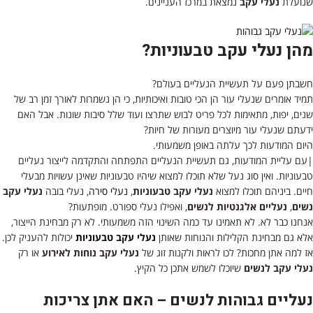
שנועלת
נעלי עקב
נמצאת במרכז העניינים.
מהן נעלי עקב טבעוניות?
חשבתן פעם על תעשיית הנעליים בעולם?
תמיד אומרים שנעלי עור הן הכי טובות ואיכותיות, כי הן נשמרות לאורך זמן רב של
שנים, יפות, מתאימות לכל פריט לבוש שתרצו ועוד שלל סיבות שונות. אבל האם
ידעתם שנעלי עור מיוצרים מעורות של חיות?
היום המודעות לכך עלתה באופן משמעותי.
|עם עליית המודעות, גם תעשיית הנעליים התפתחה והתקדמה לייצור נעליים
טבעוניות. ואין סוג נעל שלא תוכלו למצוא שיהיו טבעוניות שאינן עשויות מבעלי
חיים. ביניהם תוכלו למצוא
נעלי עקב טבעוניות
,
נעלי סירה
, נעלי בובה
נעלי עקב
נשים
,
נעליים אלגנטיות לנשים
, ואפילו נעלי ספורט. מופתעות?
אנחנו כבר לא. לא תאמינו עד כמה השינוי הזה משמעותי. לא רק מבחינת הייצור,
אלא גם מבחינת הקלילות והנוחות שאותן
נעלי עקב טבעוניות
יכולות להעניק לכן.
אז למה אתן מחכות? לכו לראות ולקנות זוג של
נעלי עקב נוחות לאירוע
או רק
נעלי עקב לנשים
שיוכלו לשמש אתכן כל הקיץ.
נעליים גבוהות לנשים – האם אתן צריכות