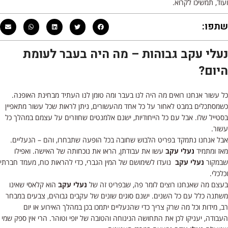
ועוד, תמשיכו לקרוא.
שתפו:
נעלי עקב גבוהות – מה היה בעבר לעומת
היום?
כל עשור אנחנו רואים מה היה לנו בעבר ומה טומן לנו העתיד מבחינת האופנה.
כשמסתכלים במבט לאחור על כל אחד מהעשורים, ניתן לראות שכל עשור מתאפיין
בסטייל שלו. אבל עם כל הייחודיות, ישנם אלמנטים שחוזרים על עצמם במהלך כל
עשור.
אבל אנחנו נתמקד בפריט הלבוש שחובה בכל הופעה שתבחרו, והם – הנעליים.
מאז ומתמיד
נעלי עקב
עשו את עבודתן, הראו את נוכחותה של האישה. ואפילו
שבמקור
נעלי עקב
נועדו לשימושם של המין הגברי, כדי להראות כוח, מעמד חברתי
וכלכלי.
בעצם מה שאנחנו רוצים לומר פה, שבפריט זה של
נעלי עקב
הוא קלאסי שאינו
משתנה כלל עם כל השנים. ישנם סוגים שונים של עקבים גבוהים, צבעים במבחר
רב, מידות וכל מה שרק צריך כדי שהנעליים יתמכו בכן במהלך האירוע או יום
העבודה, יעניקו לכן את התחושה הנינוחה והטובה של יופי וטוהר. הרי אין ספק שמי