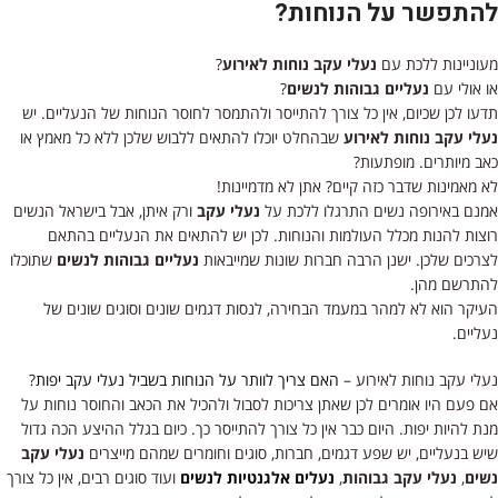
להתפשר על הנוחות?
מעוניינות ללכת עם
נעלי עקב נוחות לאירוע
?
או אולי עם
נעליים גבוהות לנשים
?
תדעו לכן שכיום, אין כל צורך להתייסר ולהתמסר לחוסר הנוחות של הנעליים. יש
נעלי עקב נוחות לאירוע
שבהחלט יוכלו להתאים ללבוש שלכן ללא כל מאמץ או
כאב מיותרים. מופתעות?
לא מאמינות שדבר כזה קיים? אתן לא מדמיינות!
אמנם באירופה נשים התרגלו ללכת על
נעלי עקב
ורק איתן, אבל בישראל הנשים
רוצות להנות מכלל העולמות והנוחות. לכן יש להתאים את הנעליים בהתאם
לצרכים שלכן. ישנן הרבה חברות שונות שמייבאות
נעליים גבוהות לנשים
שתוכלו
להתרשם מהן.
העיקר הוא לא למהר במעמד הבחירה, לנסות דגמים שונים וסוגים שונים של
נעליים.
נעלי עקב נוחות לאירוע –
האם צריך לוותר על הנוחות בשביל נעלי עקב יפות
?
אם פעם היו אומרים לכן שאתן צריכות לסבול ולהכיל את הכאב והחוסר נוחות על
מנת להיות יפות. היום כבר אין כל צורך להתייסר כך. כיום בגלל ההיצע הכה גדול
שיש בנעליים, יש שפע דגמים, חברות, סוגים וחומרים שמהם מייצרים
נעלי עקב
נשים
,
נעלי עקב גבוהות
,
נעלים אלגנטיות לנשים
ועוד סוגים רבים, אין כל צורך