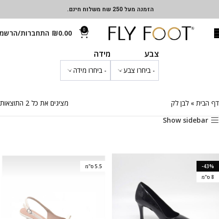
הזמנה מעל 250 שח משלוח חינם.
0
0.00
₪
התחברות/הרשמ
צבע
מידה
דף הבית
»
לבן לק
מציגים את כל ⁦2⁩ התוצאות
Show sidebar
-43%
5.5 ס"מ
8 ס"מ