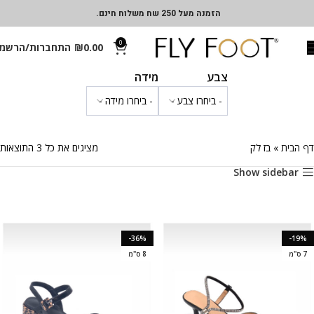
הזמנה מעל 250 שח משלוח חינם.
0
0.00
₪
התחברות/הרשמ
צבע
מידה
דף הבית
»
בז לק
מציגים את כל ⁦3⁩ התוצאות
Show sidebar
-36%
-19%
7 ס"מ
8 ס"מ