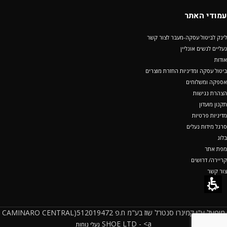
עמודי האתר
לינק לביטול עסקה-מעבר לצור קשר
נעליים לנשים אונליין
אודות
ביטול עסקה ומדיניות החזרת מוצרים
אספקה ומשלוחים
הצהרת נגישות
תקנון מועדון
מדיניות פרטיות
סרגל מידות נעלים
בלוג
מפת אתר
קריירה/ דרושים
צור קשר
מופעל ע"י קמינרו סנטרל שוז בע"מ ח.פ 512019472(CAMINARO CENTRAL
SHOE LTD - <a
נעלי נוחות