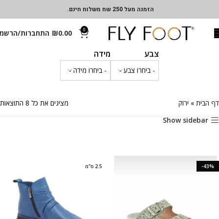
הזמנה מעל 250 שח משלוח חינם.
0
0.00
₪
התחברות/הרשמ
צבע
מידה
דף הבית
»
ירוק
מציגים את כל ⁦8⁩ התוצאות
Show sidebar
-43%
2.5 ס"מ