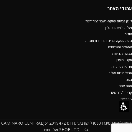
עמודי האתר
לינק לביטול עסקה-מעבר לצור קשר
נעליים לנשים אונליין
אודות
ביטול עסקה ומדיניות החזרת מוצרים
אספקה ומשלוחים
הצהרת נגישות
תקנון מועדון
מדיניות פרטיות
סרגל מידות נעלים
בלוג
מפת אתר
קריירה/ דרושים
צור קשר
מופעל ע"י קמינרו סנטרל שוז בע"מ ח.פ 512019472(CAMINARO CENTRAL
SHOE LTD - <a
נעלי נוחות