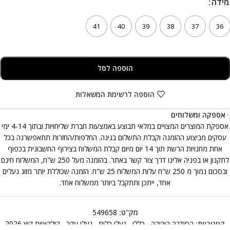
מידה
מידה
41
40
39
38
37
36
הוספה לסל
הוספה לרשימת המשאלות
אספקה ומשלוחים
אספקת המוצרים המצויים במלאי תבוצע באמצעות חברת שליחויות ובתוך 4-14 ימי
עסקים מביצוע ההזמנה וקבלת התשלום בגינה. החלפות/החזרות תתאפשרנה בכל
אחת מחנויות הרשת תוך 14 יום מיום קבלת המשלוח בצירוף החשבונית בכפוף
לתקנון או בפניה אלינו דרך צור קשר באתר. בהזמנה מעל 250 ש"ח, המשלוח חינם
ובסכום נמוך מ 250 ש"ח עלות המשלוח 25 ש"ח. הזמנה שכוללת יותר מזוג נעלים
אחד, ייתכן ותתקבל ביותר ממשלוח אחד.
מק"ט:
549658
קטגוריות:
הסידרה הירוקה
,
כללי
,
נעלי כלות
,
נעלי עקב
,
קולקציית קיץ 2026