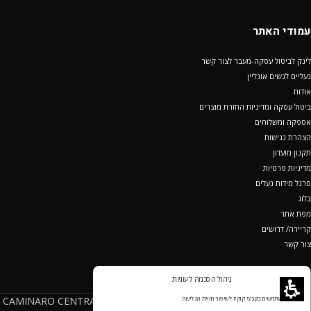
עמודי האתר
לינק לביטול עסקה-מעבר לצור קשר
נעליים לנשים אונליין
אודות
ביטול עסקה ומדיניות החזרת מוצרים
אספקה ומשלוחים
הצהרת נגישות
תקנון מועדון
מדיניות פרטיות
סרגל מידות נעלים
בלוג
מפת אתר
קריירה/ דרושים
צור קשר
ניהול הסכמה לעוגיות
מופעל ע"י קמינרו סנטרל שוז בע"מ ח.פ 512019472(CAMINARO CENTRAL
אנחנו משתמשים בקבצי קוקיז לשיפור חווית הגלישה