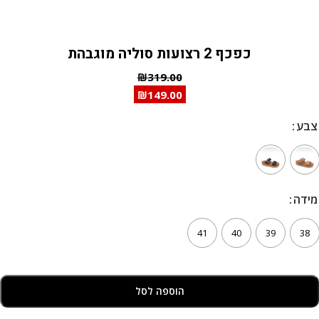
כפכף 2 רצועות סוליה מוגבהת
₪
319.00
₪
149.00
צבע
צבע
מידה
מידה
41
40
39
38
הוספה לסל