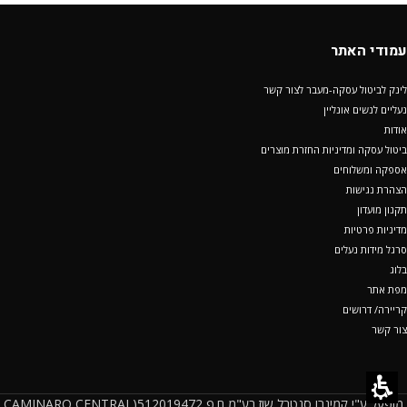
עמודי האתר
לינק לביטול עסקה-מעבר לצור קשר
נעליים לנשים אונליין
אודות
ביטול עסקה ומדיניות החזרת מוצרים
אספקה ומשלוחים
הצהרת נגישות
תקנון מועדון
מדיניות פרטיות
סרגל מידות נעלים
בלוג
מפת אתר
קריירה/ דרושים
צור קשר
מופעל ע"י קמינרו סנטרל שוז בע"מ ח.פ 512019472(CAMINARO CENTRAL