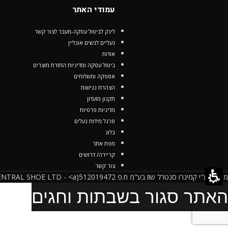
עמודי האתר
לינק לביטול עסקה-מעבר לצור קשר
נעליים לנשים אונליין
אודות
ביטול עסקה ומדיניות החזרת מוצרים
אספקה ומשלוחים
הצהרת נגישות
תקנון מועדון
מדיניות פרטיות
סרגל מידות נעלים
בלוג
מפת אתר
קריירה/ דרושים
צור קשר
מופעל ע"י קמינרו סנטרל שוז בע"מ ח.פ 512019472(CAMINARO CENTRAL SHOE LTD - <a
האתר סגור בשבתות וחגים