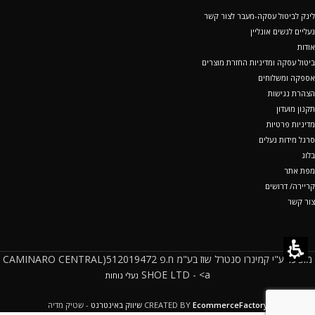
לינק לביטול עסקה-מעבר לצור קשר
נעליים לנשים אונליין
אודות
ביטול עסקה ומדיניות החזרת מוצרים
אספקה ומשלוחים
הצהרת נגישות
תקנון מועדון
מדיניות פרטיות
סרגל מידות נעלים
בלוג
מפת אתר
קריירה/ דרושים
צור קשר
מופעל ע"י קמינרו סנטרל שוז בע"מ ח.פ 512019472(CAMINARO CENTRAL
SHOE LTD - <a
נעלי נוחות
EcommerceFactory
CREATED BY
שיווק באינטרנט
- שטיק מדיה