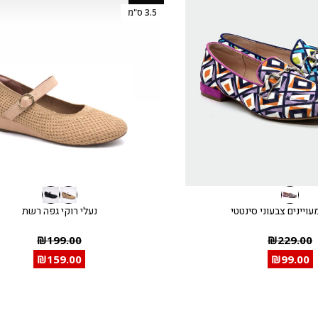
3.5 ס"מ
עויינים צבעוני סינטטי
נעלי רוקי גפה רשת
₪
199.00
₪
229.00
₪
159.00
₪
99.00