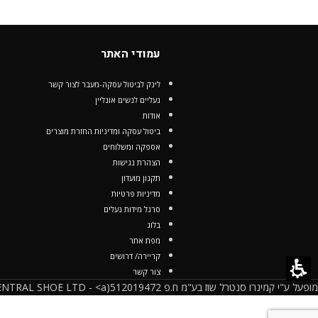
עמודי האתר
לינק לביטול עסקה-מעבר לצור קשר
נעליים לנשים אונליין
אודות
ביטול עסקה ומדיניות החזרת מוצרים
אספקה ומשלוחים
הצהרת נגישות
תקנון מועדון
מדיניות פרטיות
סרגל מידות נעלים
בלוג
מפת אתר
קריירה/ דרושים
צור קשר
מופעל ע"י קמינרו סנטרל שוז בע"מ ח.פ 512019472(CAMINARO CENTRAL SHOE LTD - <a