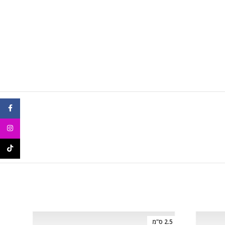
ebook
agram
ikTok
2.5 ס"מ