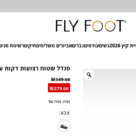
 קיץ 2026
נשים
עודפים
גברים
אביזרים משלימים
תיקים
רשימת סניפ
סנדל שטוח רצועות דקות עו
₪
349.00
₪
279.00
גפה: גפה עור
צבע
צבע