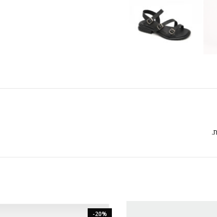
ת.
-20%