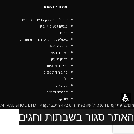
עמודי האתר
לינק לביטול עסקה-מעבר לצור קשר
נעליים לנשים אונליין
אודות
ביטול עסקה ומדיניות החזרת מוצרים
אספקה ומשלוחים
הצהרת נגישות
תקנון מועדון
מדיניות פרטיות
סרגל מידות נעלים
בלוג
מפת אתר
קריירה/ דרושים
צור קשר
מופעל ע"י קמינרו סנטרל שוז בע"מ ח.פ 512019472(CAMINARO CENTRAL SHOE LTD - <a
האתר סגור בשבתות וחגים