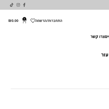
0
התחברות/הרשמה
0.00
₪
ים
צרו קשר
עור