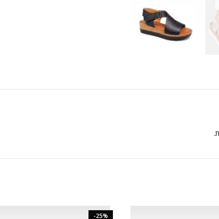
ת.
-25%