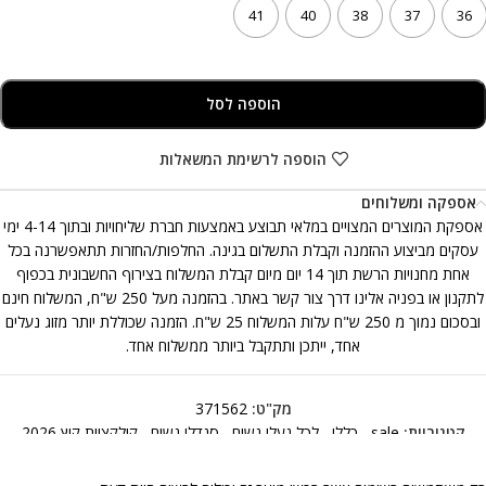
41
40
38
37
36
הוספה לסל
הוספה לרשימת המשאלות
אספקה ומשלוחים
אספקת המוצרים המצויים במלאי תבוצע באמצעות חברת שליחויות ובתוך 4-14 ימי
עסקים מביצוע ההזמנה וקבלת התשלום בגינה. החלפות/החזרות תתאפשרנה בכל
אחת מחנויות הרשת תוך 14 יום מיום קבלת המשלוח בצירוף החשבונית בכפוף
לתקנון או בפניה אלינו דרך צור קשר באתר. בהזמנה מעל 250 ש"ח, המשלוח חינם
ובסכום נמוך מ 250 ש"ח עלות המשלוח 25 ש"ח. הזמנה שכוללת יותר מזוג נעלים
אחד, ייתכן ותתקבל ביותר ממשלוח אחד.
מק"ט:
371562
קטגוריות:
sale
,
כללי
,
לכל נעלי נשים
,
סנדלי נשים
,
קולקציית קיץ 2026