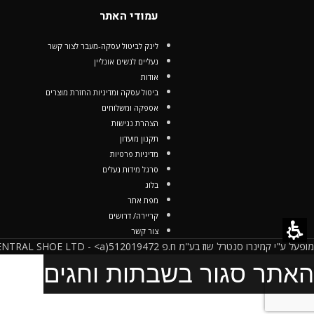
עמודי האתר
לינק לביטול עסקה-מעבר לצור קשר
נעליים לנשים אונליין
אודות
ביטול עסקה ומדיניות החזרת מוצרים
אספקה ומשלוחים
הצהרת נגישות
תקנון מועדון
מדיניות פרטיות
סרגל מידות נעלים
בלוג
מפת אתר
קריירה/ דרושים
צור קשר
מופעל ע"י קמינרו סנטרל שוז בע"מ ח.פ 512019472(CAMINARO CENTRAL SHOE LTD - <a
האתר סגור בשבתות וחגים