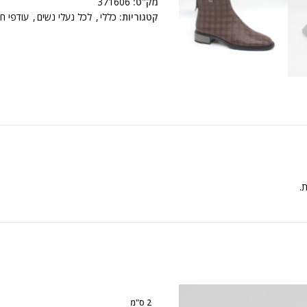
מק"ט:
371606
קטגוריות:
כללי
,
לכל נעלי נשים
,
עודפי ח
ת.
2 ס"מ