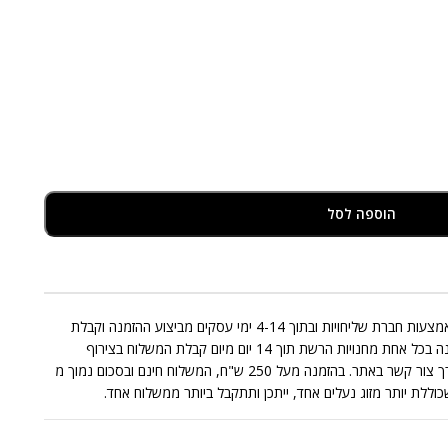
הוספה לסל
אספקת המוצרים המצויים במלאי תבוצע באמצעות חברת שליחויות ובתוך 4-14 ימי עסקים מביצוע ההזמנה וקבלת
התשלום בגינה. החלפות/החזרות תתאפשרנה בכל אחת מחנויות הרשת תוך 14 יום מיום קבלת המשלוח בצירוף
החשבונית בכפוף לתקנון או בפניה אלינו דרך צור קשר באתר. בהזמנה מעל 250 ש"ח, המשלוח חינם ובסכום נמוך מ