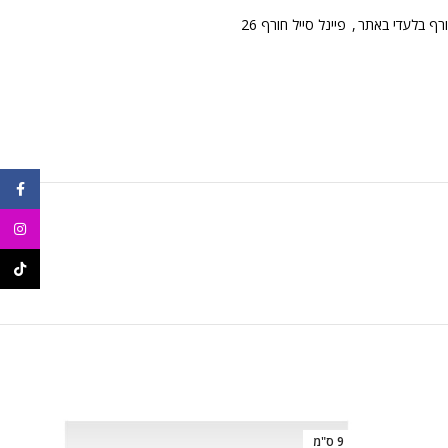
ורף בלעדי באתר
,
פיינל סייל חורף 26
ebook
agram
ikTok
9 ס"מ
6 ס"מ