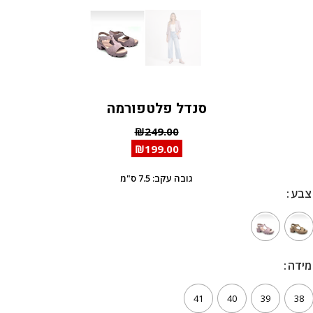
סנדל פלטפורמה
₪
249.00
₪
199.00
גובה עקב: 7.5 ס"מ
צבע
צבע
מידה
מידה
41
40
39
38