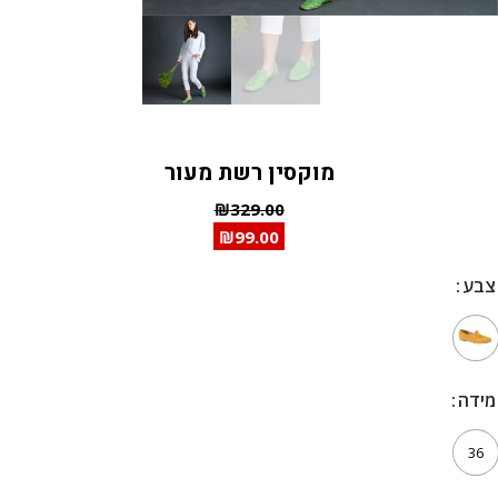
מוקסין רשת מעור
₪
329.00
₪
99.00
צבע
צבע
מידה
מידה
36