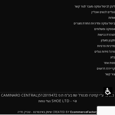
לינק לביטול עסקה-מעבר לצור קשר
נעליים לנשים אונליין
אודות
ביטול עסקה ומדיניות החזרת מוצרים
אספקה ומשלוחים
הצהרת נגישות
תקנון מועדון
מדיניות פרטיות
סרגל מידות נעלים
בלוג
מפת אתר
קריירה/ דרושים
צור קשר
מופעל ע"י קמינרו סנטרל שוז בע"מ ח.פ 512019472(CAMINARO CENTRAL
SHOE LTD - <a
נעלי נוחות
EcommerceFactory
CREATED BY
שיווק באינטרנט
- שטיק מדיה