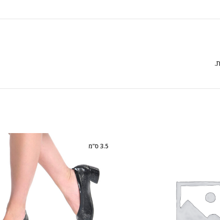
ת.
3.5 ס"מ