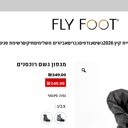
 קיץ 2026
נשים
עודפים
גברים
אביזרים משלימים
תיקים
רשימת סניפ
מגפון גשם רוכסנים
₪
349.00
₪
249.00
גפה: סינטטי
צבע
צבע