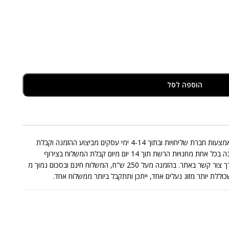
הוספה לסל
אספקת המוצרים המצויים במלאי תבוצע באמצעות חברת שליחויות ובתוך 4-14 ימי עסקים מביצוע ההזמנה וקבלת
התשלום בגינה. החלפות/החזרות תתאפשרנה בכל אחת מחנויות הרשת תוך 14 יום מיום קבלת המשלוח בצירוף
החשבונית בכפוף לתקנון או בפניה אלינו דרך צור קשר באתר. בהזמנה מעל 250 ש"ח, המשלוח חינם ובסכום נמוך מ