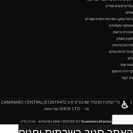
נעליים לנשים אונליין
אודות
ביטול עסקה ומדיניות החזרת מוצרים
אספקה ומשלוחים
הצהרת נגישות
תקנון מועדון
מדיניות פרטיות
סרגל מידות נעלים
בלוג
מפת אתר
קריירה/ דרושים
צור קשר
מופעל ע"י קמינרו סנטרל שוז בע"מ ח.פ 512019472(CAMINARO CENTRAL
SHOE LTD - <a
נעלי נוחות
EcommerceFactory
CREATED BY
שיווק באינטרנט
- שטיק מדיה
האתר סגור בשבתות וחגים