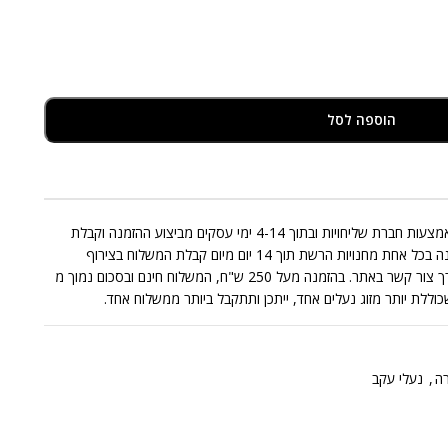
הוספה לסל
אספקת המוצרים המצויים במלאי תבוצע באמצעות חברת שליחויות ובתוך 4-14 ימי עסקים מביצוע ההזמנה וקבלת
התשלום בגינה. החלפות/החזרות תתאפשרנה בכל אחת מחנויות הרשת תוך 14 יום מיום קבלת המשלוח בצירוף
החשבונית בכפוף לתקנון או בפניה אלינו דרך צור קשר באתר. בהזמנה מעל 250 ש"ח, המשלוח חינם ובסכום נמוך מ
רה
,
נעלי עקב