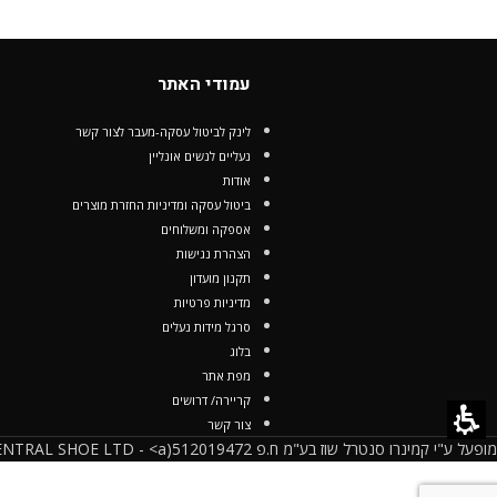
עמודי האתר
לינק לביטול עסקה-מעבר לצור קשר
נעליים לנשים אונליין
אודות
ביטול עסקה ומדיניות החזרת מוצרים
אספקה ומשלוחים
הצהרת נגישות
תקנון מועדון
מדיניות פרטיות
סרגל מידות נעלים
בלוג
מפת אתר
קריירה/ דרושים
צור קשר
מופעל ע"י קמינרו סנטרל שוז בע"מ ח.פ 512019472(CAMINARO CENTRAL SHOE LTD - <a