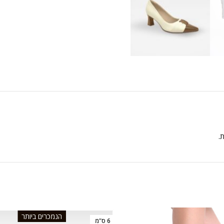
ת.
הנמכרים ביותר
6 ס"מ