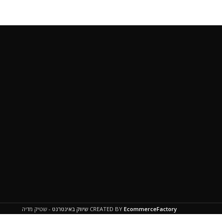
הצטרפ
EcommerceFactory
CREATED BY
שיווק באינטרנט
- שטיק מדיה