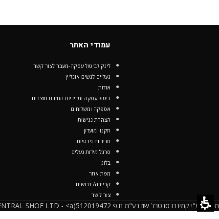
עמודי האתר
לינק לביטול עסקה-מעבר לצור קשר
נעליים לנשים אונליין
אודות
ביטול עסקה ומדיניות החזרת מוצרים
אספקה ומשלוחים
הצהרת נגישות
תקנון מועדון
מדיניות פרטיות
סרגל מידות נעלים
בלוג
מפת אתר
קריירה/ דרושים
צור קשר
מופעל ע"י קמינרו סנטרל שוז בע"מ ח.פ 512019472(CAMINARO CENTRAL SHOE LTD - <a