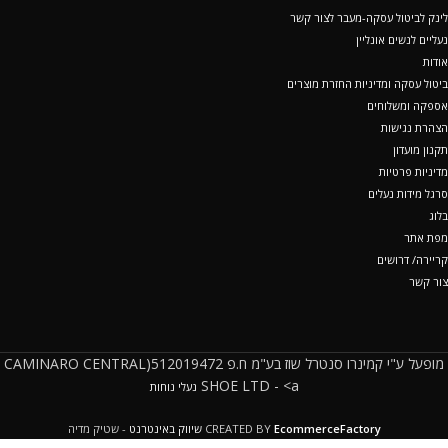
לינק לביטול עסקה-מעבר לצור קשר
נעליים לנשים אונליין
אודות
ביטול עסקה ומדיניות החזרת מוצרים
אספקה ומשלוחים
הצהרת נגישות
תקנון מועדון
מדיניות פרטיות
סרגל מידות נעלים
בלוג
מפת אתר
קריירה/ דרושים
צור קשר
מופעל ע"י קמינרו סנטרל שוז בע"מ ח.פ 512019472(CAMINARO CENTRAL
SHOE LTD - <a
נעלי נוחות
EcommerceFactory
CREATED BY
שיווק באינטרנט
- שטיק מדיה