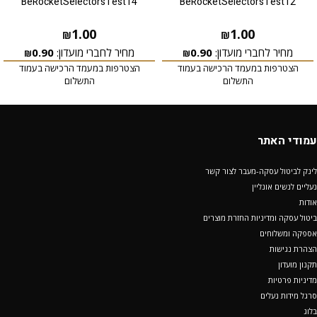
BeRocketSelectorsTest14
BeRocketSelectorsTest12
1.00
1.00
₪
₪
מחיר לחברי מועדון:
0.90
מחיר לחברי מועדון:
0.90
₪
₪
הצטרפות במעמד הרכישה בעמוד
הצטרפות במעמד הרכישה בעמוד
התשלום
התשלום
עמודי האתר
לינק לביטול עסקה-מעבר לצור קשר
נעליים לנשים אונליין
אודות
ביטול עסקה ומדיניות החזרת מוצרים
אספקה ומשלוחים
הצהרת נגישות
תקנון מועדון
מדיניות פרטיות
סרגל מידות נעלים
בלוג