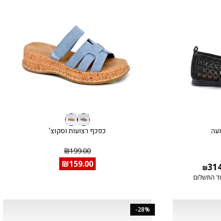
ועה
כפכף רצועות וסקוצ'
₪
199.00
₪
159.00
31
₪
ד התשלום
-28%