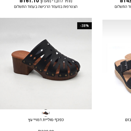
161.10
14
מחיר לחברי מועדון:
₪
₪
ד התשלום
הצטרפות במעמד הרכישה בעמוד התשלום
-38%
בזם
כפכף סוליית דמויי עץ