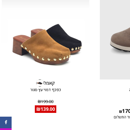
קאמל
כפכף דמוי עץ סגור
₪
199.00
₪
139.00
17
₪
ד התשלום
ebook