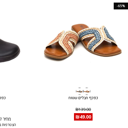
-65%
כפכף חבלים שטוח
כפכף
₪
139.00
₪
49.00
מחיר ל
הצטרפות ב