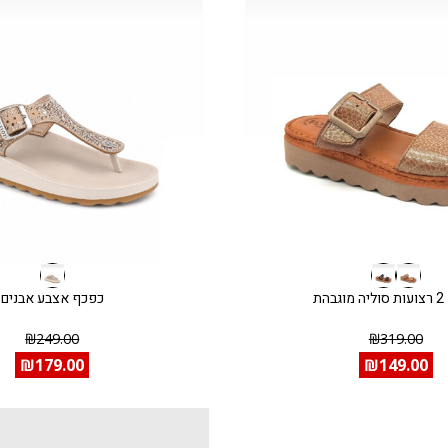
בהת
כפכף אצבע אבנים
₪
249.00
₪
319.00
₪
179.00
₪
149.00