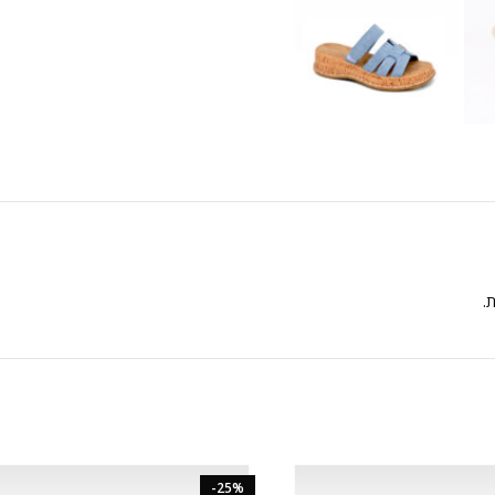
ת.
-25%