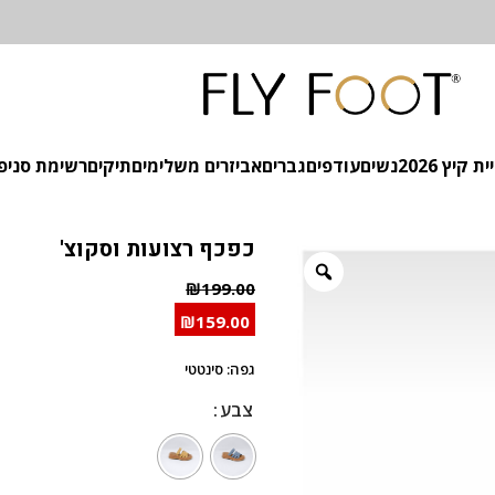
 קיץ 2026
נשים
עודפים
גברים
אביזרים משלימים
תיקים
רשימת סניפ
כפכף רצועות וסקוצ'
₪
199.00
₪
159.00
גפה: סינטטי
צבע
צבע