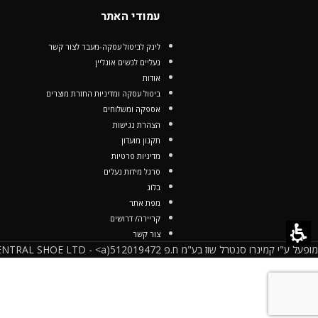
עמודי האתר
לינק לביטול עסקה-מעבר לצור קשר
נעליים לנשים אונליין
אודות
ביטול עסקה ומדיניות החזרת מוצרים
אספקה ומשלוחים
הצהרת נגישות
תקנון מועדון
מדיניות פרטיות
סרגל מידות נעלים
בלוג
מפת אתר
קריירה/ דרושים
צור קשר
מופעל ע"י קמינרו סנטרל שוז בע"מ ח.פ 512019472(CAMINARO CENTRAL SHOE LTD - <a