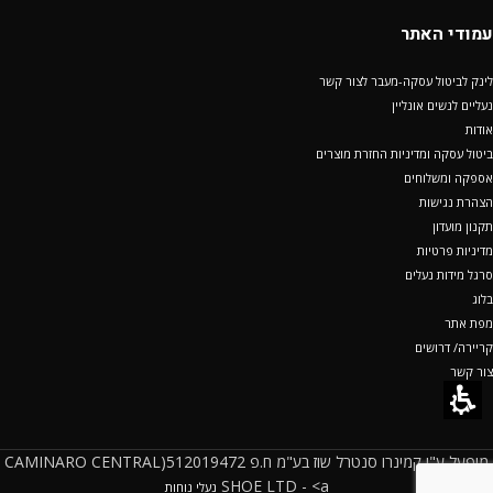
עמודי האתר
לינק לביטול עסקה-מעבר לצור קשר
נעליים לנשים אונליין
אודות
ביטול עסקה ומדיניות החזרת מוצרים
אספקה ומשלוחים
הצהרת נגישות
תקנון מועדון
מדיניות פרטיות
סרגל מידות נעלים
בלוג
מפת אתר
קריירה/ דרושים
צור קשר
מופעל ע"י קמינרו סנטרל שוז בע"מ ח.פ 512019472(CAMINARO CENTRAL
SHOE LTD - <a
נעלי נוחות