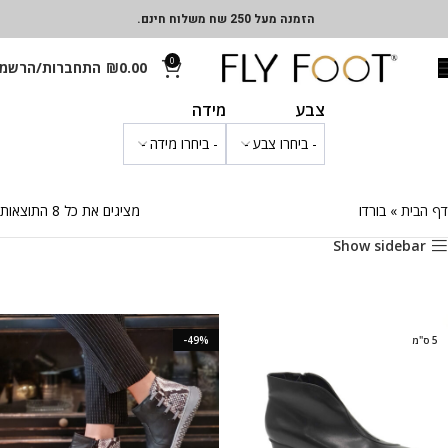
הזמנה מעל 250 שח משלוח חינם.
0
0.00
₪
התחברות/הרשמ
צבע
מידה
דף הבית
»
בורדו
מציגים את כל ⁦8⁩ התוצאות
Show sidebar
5 ס"מ
-49%