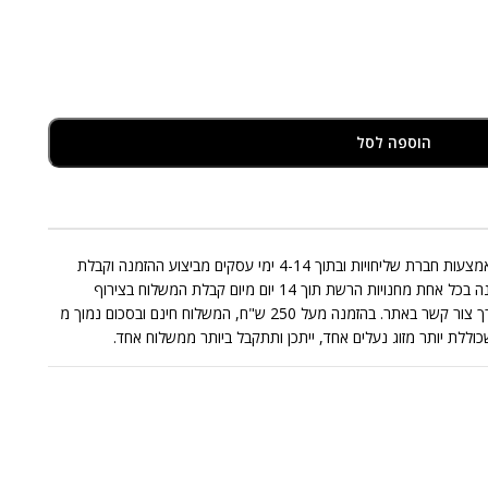
הוספה לסל
אספקת המוצרים המצויים במלאי תבוצע באמצעות חברת שליחויות ובתוך 4-14 ימי עסקים מביצוע ההזמנה וקבלת
התשלום בגינה. החלפות/החזרות תתאפשרנה בכל אחת מחנויות הרשת תוך 14 יום מיום קבלת המשלוח בצירוף
החשבונית בכפוף לתקנון או בפניה אלינו דרך צור קשר באתר. בהזמנה מעל 250 ש"ח, המשלוח חינם ובסכום נמוך מ