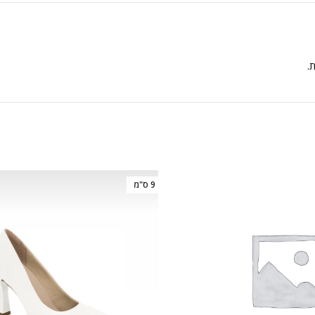
ת.
9 ס"מ