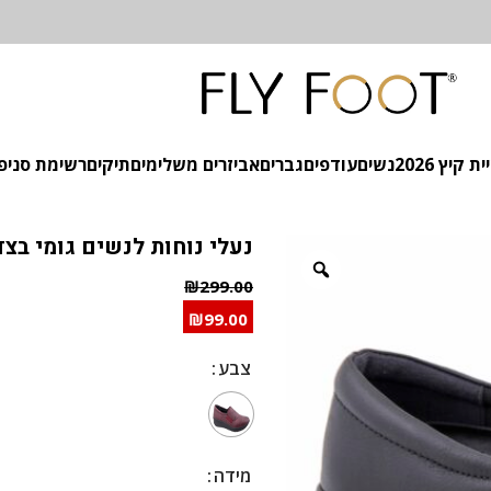
 קיץ 2026
נשים
עודפים
גברים
אביזרים משלימים
תיקים
רשימת סניפ
נעלי נוחות לנשים גומי בצד
₪
299.00
₪
99.00
צבע
צבע
מידה
מידה