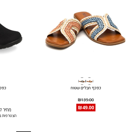
כפכף חבלים שטוח
כפכף
₪
139.00
₪
49.00
מחיר ל
הצטרפות ב