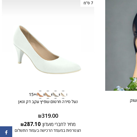
7 ס"מ
+15
שוק
נעל סירה חרטום שפיץ עקב דק וגאן
319.00
₪
287.10
מחיר לחברי מועדון:
₪
הצטרפות במעמד הרכישה בעמוד התשלום
ebook