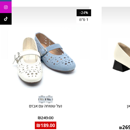
agram
-24%
ikTok
1 ס"מ
ן
נעל שטוחה עם אבזם
₪
249.00
₪
189.00
26
₪