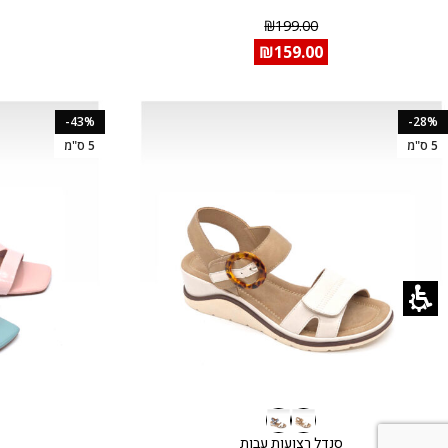
₪
199.00
₪
159.00
-43%
-28%
5 ס"מ
5 ס"מ
סנדל רצועות עבות