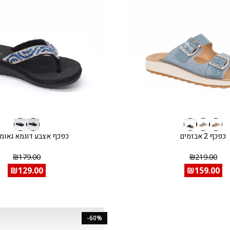
כפכף 2 אבזמים
כפכף אצבע דוגמא גאומ
₪
179.00
₪
219.00
₪
129.00
₪
159.00
-60%