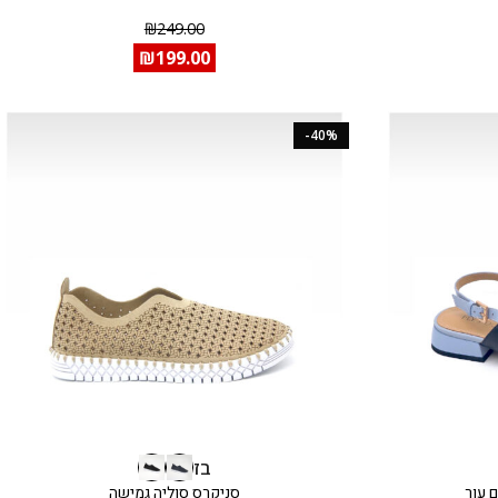
₪
249.00
₪
199.00
-40%
בז
 עור
סניקרס סוליה גמישה