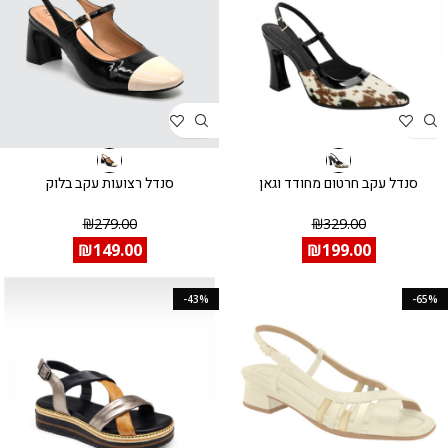
סנדל עקב חרטום מחודד וגאן
סנדל רצועות עקב בלוק
₪
279.00
₪
329.00
₪
149.00
₪
199.00
-43%
-65%