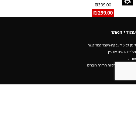
₪
399.00
₪
299.00
עמודי האתר
לינק לביטול עסקה-מעבר לצור קשר
נעליים לנשים אונליין
אודות
ביטול עסקה ומדיניות החזרת מוצרים
אספקה ומשלוחים
הצהרת נגישות
תקנון מועדון
מדיניות פרטיות
סרגל מידות נעלים
בלוג
מפת אתר
קריירה/ דרושים
צור קשר