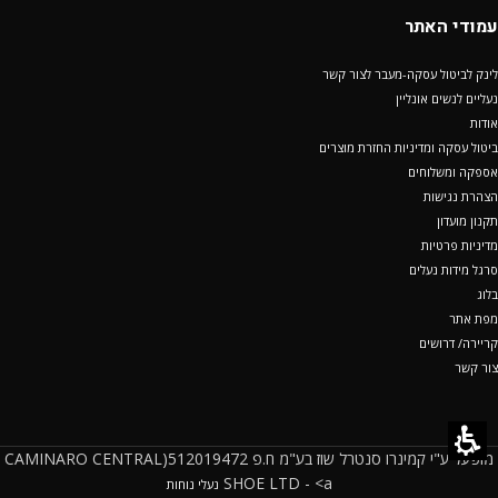
עמודי האתר
לינק לביטול עסקה-מעבר לצור קשר
נעליים לנשים אונליין
אודות
ביטול עסקה ומדיניות החזרת מוצרים
אספקה ומשלוחים
הצהרת נגישות
תקנון מועדון
מדיניות פרטיות
סרגל מידות נעלים
בלוג
מפת אתר
קריירה/ דרושים
צור קשר
מופעל ע"י קמינרו סנטרל שוז בע"מ ח.פ 512019472(CAMINARO CENTRAL
SHOE LTD - <a
נעלי נוחות