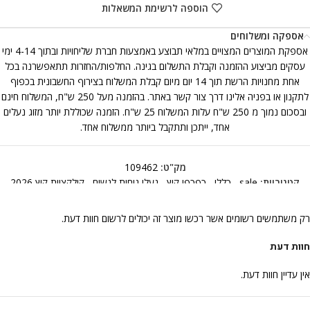
הוספה לרשימת המשאלות
אספקה ומשלוחים
אספקת המוצרים המצויים במלאי תבוצע באמצעות חברת שליחויות ובתוך 4-14 ימי
עסקים מביצוע ההזמנה וקבלת התשלום בגינה. החלפות/החזרות תתאפשרנה בכל
אחת מחנויות הרשת תוך 14 יום מיום קבלת המשלוח בצירוף החשבונית בכפוף
לתקנון או בפניה אלינו דרך צור קשר באתר. בהזמנה מעל 250 ש"ח, המשלוח חינם
ובסכום נמוך מ 250 ש"ח עלות המשלוח 25 ש"ח. הזמנה שכוללת יותר מזוג נעלים
אחד, ייתכן ותתקבל ביותר ממשלוח אחד.
מק"ט:
109462
קטגוריות:
sale
,
כללי
,
כפכפי קיץ
,
נעלי נוחות לנשים
,
קולקציית קיץ 2026
רק משתמשים רשומים אשר רכשו מוצר זה יכולים לרשום חוות דעת.
חוות דעת
אין עדיין חוות דעת.