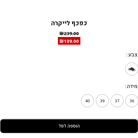
כפכף לייקרה
₪
239.00
₪
189.00
צבע
צבע
מידה
מידה
40
39
37
36
הוספה לסל