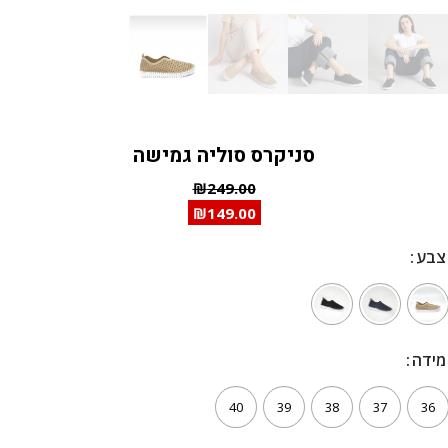
סניקרס סוליה גמישה
₪
249.00
₪
149.00
צבע
צבע
מידה
מידה
40
39
38
37
36