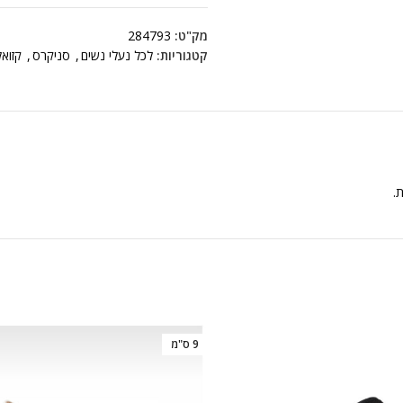
מק"ט:
284793
קטגוריות:
לכל נעלי נשים
,
סניקרס
,
קזואל
ת.
9 ס"מ