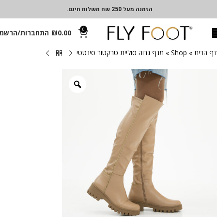
הזמנה מעל 250 שח משלוח חינם.
0
0.00
₪
התחברות/הרשמ
דף הבית
»
Shop
»
מגף גבוה סוליית טרקטור סינטטי