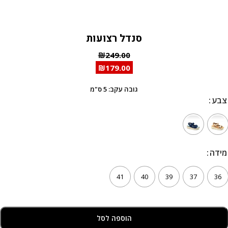
סנדל רצועות
₪
249.00
₪
179.00
גובה עקב: 5 ס"מ
צבע
צבע
מידה
מידה
41
40
39
37
36
הוספה לסל