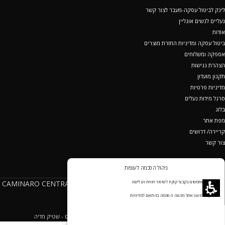
לינק לביטול עסקה-מעבר לצור קשר
נעליים לנשים אונליין
אודות
ביטול עסקה ומדיניות החזרת מוצרים
אספקה ומשלוחים
הצהרת נגישות
תקנון מועדון
מדיניות פרטיות
סרגל מידות נעלים
בלוג
מפת אתר
קריירה/ דרושים
צור קשר
ניהול הסכמה לעוגיות
מופעל ע"י קמינרו סנטרל שוז בע"מ ח.פ 512019472(CAMINARO CENTRAL
אנחנו משתמשים בקבצי קוקיז לשיפור חווית הגלישה
SHOE LTD - <a
נעלי נוחות
המשך שימוש באתר מהווה הסכמה בהתאם למדיניות
EcommerceFactory
CREATED BY
שיווק באינטרנט
- שטיק מדיה