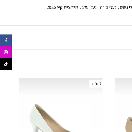
י נשים
,
נעלי סירה
,
נעלי עקב
,
קולקציית קיץ 2026
ebook
agram
ikTok
7 ס"מ
56%
9 ס"מ