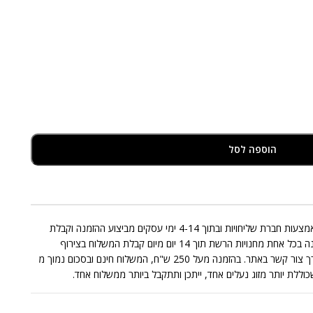
הוספה לסל
אספקת המוצרים המצויים במלאי תבוצע באמצעות חברת שליחויות ובתוך 4-14 ימי עסקים מביצוע ההזמנה וקבלת
התשלום בגינה. החלפות/החזרות תתאפשרנה בכל אחת מחנויות הרשת תוך 14 יום מיום קבלת המשלוח בצירוף
החשבונית בכפוף לתקנון או בפניה אלינו דרך צור קשר באתר. בהזמנה מעל 250 ש"ח, המשלוח חינם ובסכום נמוך מ