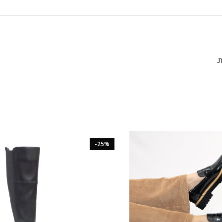
ת.
-25%