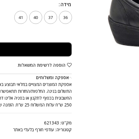
מידה
מידה
41
40
37
36
הוספה לרשימת המשאלות
אספקה ומשלוחים
250 ש"ח עלות המשלוח 25 ש"ח. הזמנה שכוללת יותר מזוג נעלים אחד, ייתכן ותתקבל ביותר ממשלוח אחד.
מק"ט:
621343
קטגוריה:
עודפי חורף בלעדי באתר