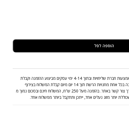
הוספה לסל
אספקת המוצרים המצויים במלאי תבוצע באמצעות חברת שליחויות ובתוך 4-14 ימי עסקים מביצוע ההזמנה וקבלת
התשלום בגינה. החלפות/החזרות תתאפשרנה בכל אחת מחנויות הרשת תוך 14 יום מיום קבלת המשלוח בצירוף
החשבונית בכפוף לתקנון או בפניה אלינו דרך צור קשר באתר. בהזמנה מעל 250 ש"ח, המשלוח חינם ובסכום נמוך מ