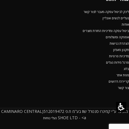
לינק לביטול עסקה-מעבר לצור קשר
נעליים לנשים אונליין
אודות
ביטול עסקה ומדיניות החזרת מוצרים
אספקה ומשלוחים
הצהרת נגישות
תקנון מועדון
מדיניות פרטיות
סרגל מידות נעלים
בלוג
מפת אתר
קריירה/ דרושים
צור קשר
מופעל ע"י קמינרו סנטרל שוז בע"מ ח.פ 512019472(CAMINARO CENTRAL
SHOE LTD - <a
נעלי נוחות