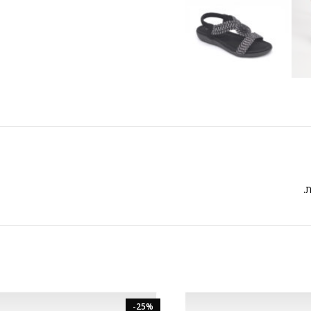
ת.
-25%