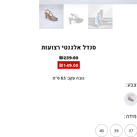
סנדל אלגנטי רצועות
₪
239.00
₪
149.00
גובה עקב: 8.5 ס"מ
צבע
צבע
מידה
מידה
40
39
37